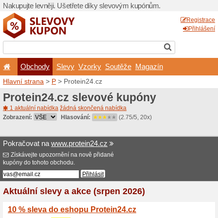
Nakupujte levněji. Ušetřet
Obchody
Slevy
Vz
Hlavní strana
>
P
> Protein