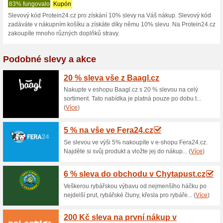
Protein24.cz s
1 aktuální nabídka
žádná sko
Zobrazení:
Hlasován
Pokračovat na
www.protei
Získávejte upozornění na no
kupóny do tohoto obchodu.
Př