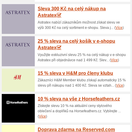
Aktuální slevy a akc
20 % na spodní prádl
100% fungovalo
Kupón
Kupon do eshopu Provoque, k
položky vložte do nákupního k
košíku a dokončete objednávk
internetovém obchodě Provoq