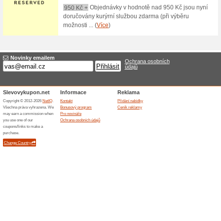
10 % sleva za registr
100% fungovalo
Akce
Zaregistrujte se k odběru new
emailu vám pošlou slevu. Záro
nejnovějších trendech, novýc
Provoque.