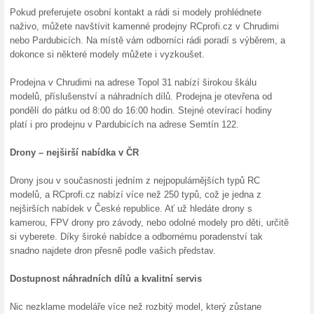
Zaregistr
Swappie.
Z... (
Více
)
Sleva
Sleva 20
svém náku