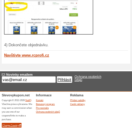
Kód do e
6 %. Slev
Více o Rcprofi.cz
Nakupování na Rcprofi.cz..
Pokud hledáte spolehlivého 
nabídne nejen široký výběr, 