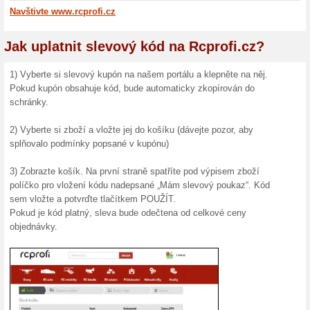
10 % S
Tvrzen
10 % Sle
Připrav s
(
Více
)
6 % sl