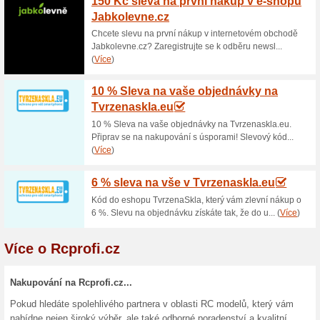
Až 15 % sleva na sto
Rcprofi.cz
40% fungovalo
Kupón
Sleva na stovky vybraných pro
tak, že do svého nákupního koš
Vložit. Nakoupíte tak výhodně
Doprava zdarma nad 3