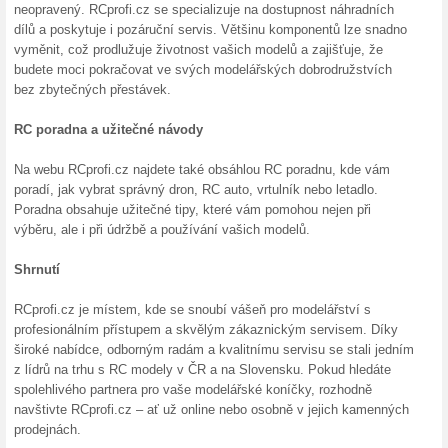
33 % s
Slevový 
interneto
150 Kč
Jabkol
Chcete s
Jabkolevn
(
Více
)