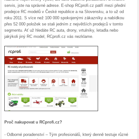
93% fungovalo
Akce
Nakupte v internetovém obcho
dopravu máte zdarma. V přípa
dopravu již od 59 Kč. Více o d
Dárkové poukazy na 
97% fungovalo
Akce
Chcete udělat svým blízkým či