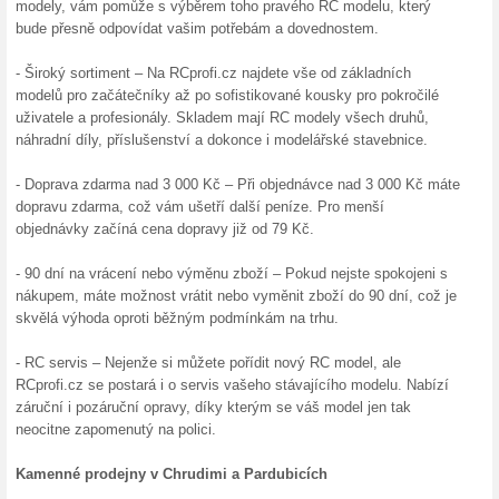
dárkový poukaz do obchodu Rc
hodnotách, které můžete libo
Skončené nabídky... (21x)
Podobné slevy a ak
250 Kč