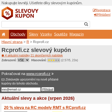
Nakupujte levněji. Ušetřet
Obchody
Slevy
Vz
Hlavní strana
>
R
> Rcprofi