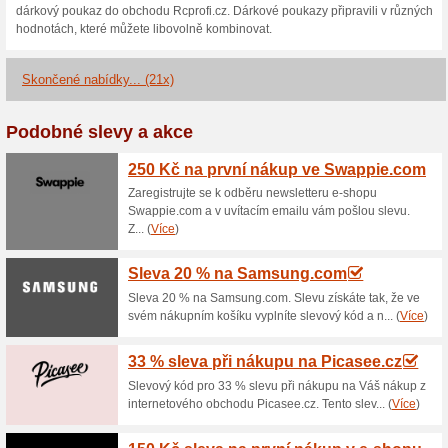
Aktuální slevy a akc
20 % sleva na RC mo
Víkendové slevy
100% fungo
Sleva na RC modely RMT s RCp
do svého nákupního košíku vlož
Nakoupíte tak výhodně a ušetř