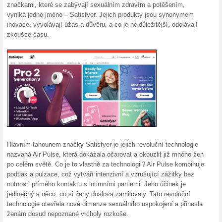
Aktuální slevy a akc
25 % sleva na vybrané
100% fungovalo
Kupón
Slevu získáte tak, že do urče
slevový kód/kupón a nebo ho zk
výhodně v e-shopu Satisfyer.