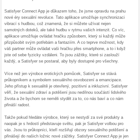
Více o Satisfyer.
Nakupování na Satisfyer.c
Vstupte do světa nekonečn
od jakéhokoli studu spojeného
Zábrany spojené s genderov
dnes si každý může naplno 