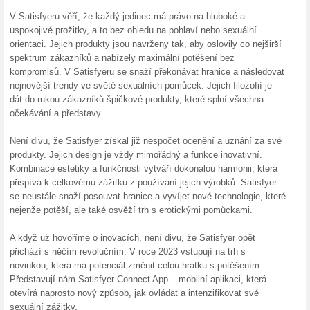
Doprava zdarma nad 1
100% fungovalo
Akce
Nakupování online v obchodě 
nákupech nad 1 289 Kč jsou 
Neplaťte tak zbytečně poštovn
Skončené nabídky... (5x)