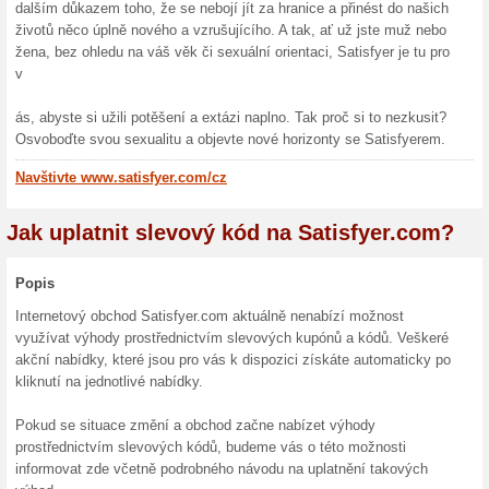
značkami, které se zabývaj
vyniká jedno jméno – Satisf
inovace, vyvolávají úžas a dů
zkoušce času.