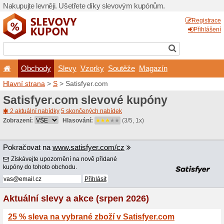
Nakupujte levněji. Ušetřet
Obchody
Slevy
Vz
Hlavní strana
>
S
> Satisfy