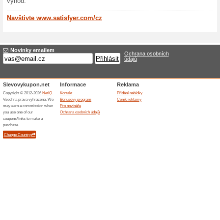
Hlavním tahounem značky Sat
nazvaná Air Pulse, která do
po celém světě. Co je to vla
podtlak a pulzace, což vytvá