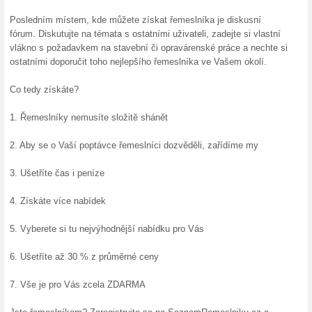
100% fungovalo
Akce
Protože bude vědět, že po pr
Najděte si ověřené řemeslníky 
informace naleznete na Sezn
Vložte zdarma poptá
100% fungovalo
Akce
Vložte si ZDARMA poptávku. Ob