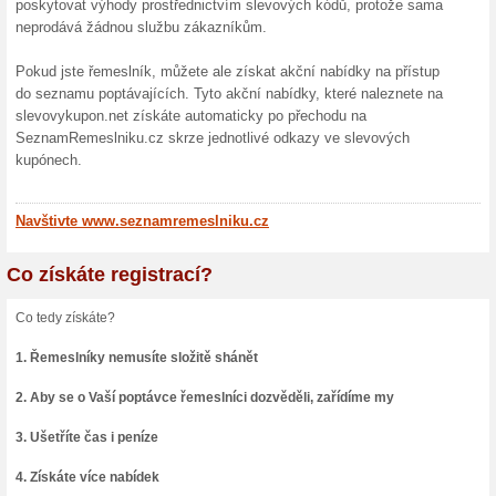
Nakupování na Seznamreme
Najít kvalitního řemeslníka
jak můžete být podvedeni. P
který si vezme zálohy a ut
ještě horším je ten, který z
zkazí tak, že je výsledek n
Abyste tomuto zabránili, pou
SeznamRemeslniku.cz.