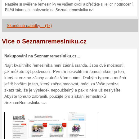
Aktuální slevy a akc
Vložte si zdarma po
100% fungovalo
Akce
Služba je zcela zdarma. Poptá
ceny. Najděte si ověřené řemes
hodnocení. Bližší informace 