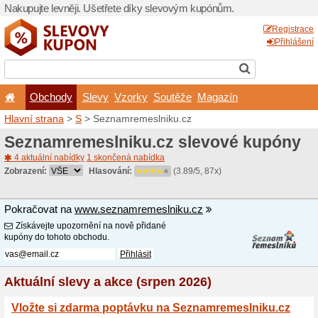
Nakupujte levněji. Ušetřet
Obchody
Slevy
Vz
Hlavní strana
>
S
> Seznam