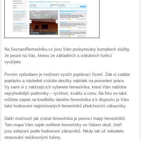
Víte, koho si pouští
100% fungovalo
Akce
Po obdržení nabídek řemeslník
řemeslníky ve vašem okolí a př
naleznete na Seznamremeslni
Jistota kvalitní práce
Seznamremeslniku.c