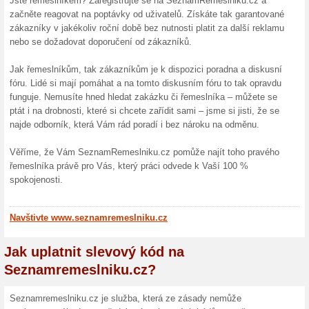
Najděte si ověřené řemeslníky
Bližší informace naleznete n
Skončené nabídky... (1x)
Více o Seznamrem