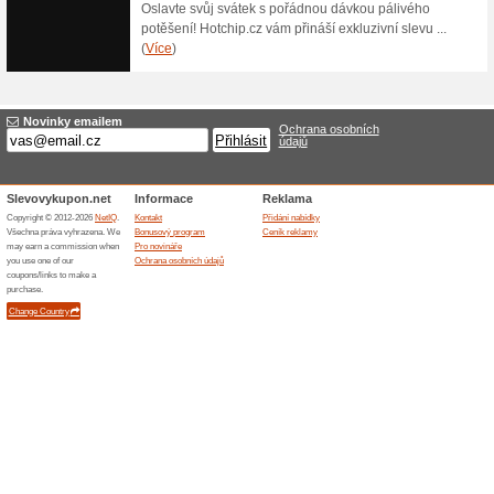
58 % sleva na Tray B
100% fungovalo
Akce
Tray Black Leaf Glass Mixing
Smoketown.cz se slevou. Skle
ozdobený logem Black Leaf a li
Skončené nabídky... (1x)