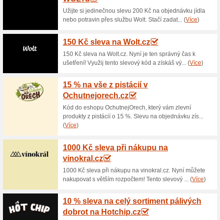
Aktuální slevy a akc
Doprava zdarma nad 
100% fungovalo
Akce
Nakupte v eshopu Smoketown.c
zdarma. V eshopu Smoketown 
doplňků a příslušenství. To v