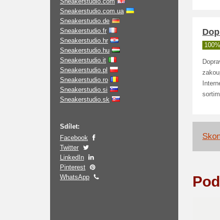
Sneakerstudio.com
Sneakerstudio.com.ua
Sneakerstudio.de
Sneakerstudio.fr
Dop
Sneakerstudio.hr
100%
Sneakerstudio.hu
Sneakerstudio.it
Dopra
Sneakerstudio.pl
zakou
Sneakerstudio.ro
Inter
Sneakerstudio.si
sorti
Sneakerstudio.sk
Sdílet:
Skon
Facebook
Twitter
LinkedIn
Pinterest
WhatsApp
Pod