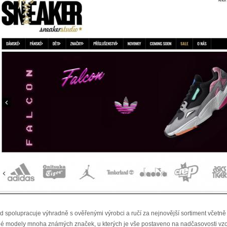
 spolupracuje výhradně s ověřenými výrobci a ručí za nejnovější sortiment včetn
é modely mnoha známých značek, u kterých je vše postaveno na nadčasovosti vzorů,