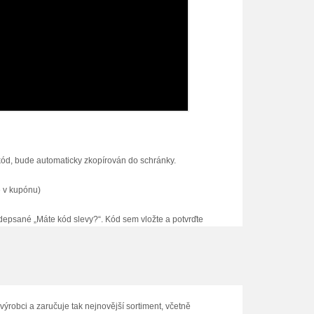
kód, bude automaticky zkopírován do schránky.
é v kupónu)
adepsané „Máte kód slevy?“. Kód sem vložte a potvrďte
dnávky.
ýrobci a zaručuje tak nejnovější sortiment, včetně