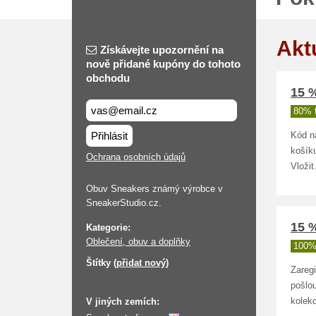
Akt
Získávejte upozornění na
nově přidané kupóny do tohoto
obchodu
15 %
80% 
Přihlásit
Kód n
košíku
Ochrana osobních údajů
Vloži
Obuv Sneakers známý výrobce v
SneakerStudio.cz.
15 %
Kategorie:
Oblečení, obuv a doplňky
100%
Štítky (
přidat nový
)
Zareg
pošlou
V jiných zemích:
kolek