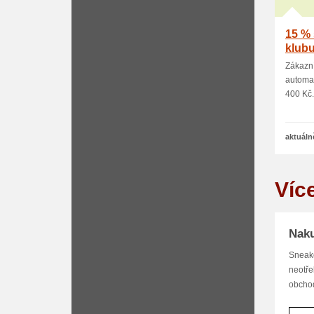
15 % 
klub
Zákazn
automat
400 Kč.
aktuáln
Víc
Naku
Sneake
neotře
obchod