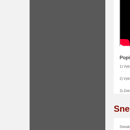
Navš
Popi
1) Vyb
2) Vyb
3) Zob
tlačít
Sne
Sneake