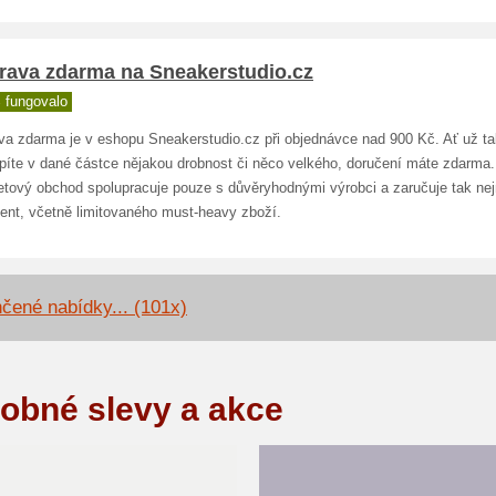
rava zdarma na Sneakerstudio.cz
 fungovalo
va zdarma je v eshopu Sneakerstudio.cz při objednávce nad 900 Kč. Ať už ta
píte v dané částce nějakou drobnost či něco velkého, doručení máte zdarma.
netový obchod spolupracuje pouze s důvěryhodnými výrobci a zaručuje tak nej
ment, včetně limitovaného must-heavy zboží.
čené nabídky... (101x)
obné slevy a akce