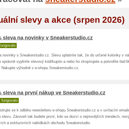
uální slevy a akce (srpen 2026)
 sleva na novinky v Sneakerstudio.cz
fungovalo
a novinky s Sneakerstudio.cz. Slevu uplatníte tak, že do určené kolonky v 
 správně vyplníte slevový kód/kupón a nebo ho zkopírujete a potvrdíte tlačí
t. Nakupte výhodně v e-shopu Sneakerstudio.cz.
 sleva na první nákup ve Sneakerstudio.cz
 fungovalo
istrujte se k odběru newsletteru e-shopu Sneakerstudio.cz a v uvítacím emai
 slevu. Zároveň tak budete první, kdo se dozví o nejnovějších trendech, nov
cích a exkluzivních nabídkách obchodu Sneakerstudio.