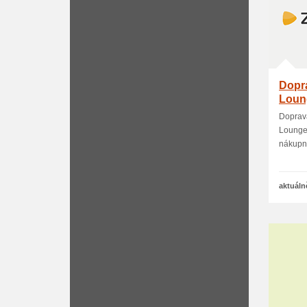
Dopr
Loun
Doprav
Lounge.
nákupní
aktuáln