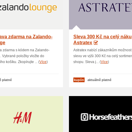
ava zdarma na Zalando-
Sleva 300 Kč na celý nák
ge
Astratex
a zdarma s kódem na Zalando-
Astratex nabízí zákazníkům možnost 
 Vybrané položky vložte do
slevu ve výši 300 Kč na celý sortimen
ho košíku. Zkopírujte ... (
Více
)
shopu. Sleva j... (
Více
)
ě platné
kupón
aktuálně platné