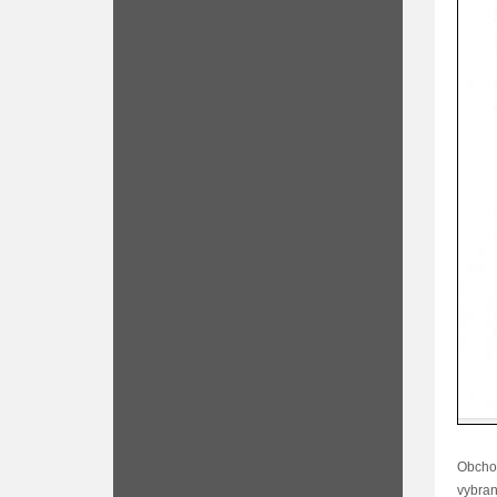
Obchod
vybran