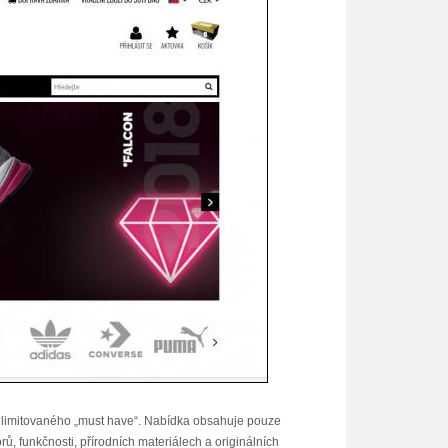
ě limitovaného „must have“. Nabídka obsahuje pouze
 funkčnosti, přírodních materiálech a originálních