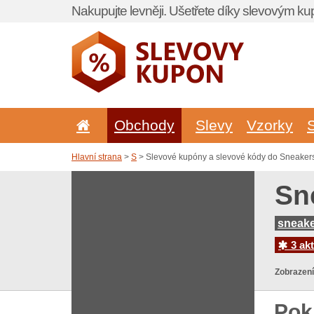
Nakupujte levněji. Ušetřete díky slevovým k
Obchody
Slevy
Vzorky
Hlavní strana
>
S
> Slevové kupóny a slevové kódy do Sneakers
Sn
sneake
3 akt
Zobrazení
Pok