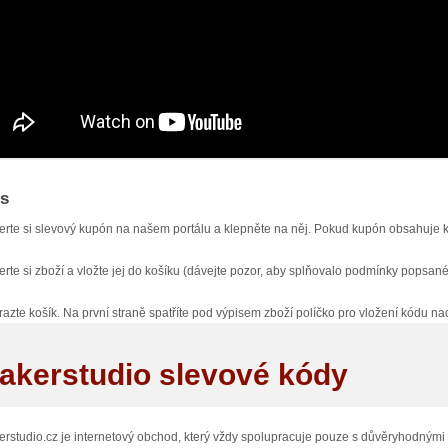
tivte sneakerstudio.cz
s
erte si slevový kupón na našem portálu a klepněte na něj. Pokud kupón obsahuje 
erte si zboží a vložte jej do košíku (dávejte pozor, aby splňovalo podmínky popsan
razte košík. Na první straně spatříte pod výpisem zboží políčko pro vložení kódu n
kem „Potvrďte kód“. Pokud je kód platný, sleva bude odečtena od celkové ceny obje
akerstudio slevové kódy
rstudio.cz je internetový obchod, který vždy spolupracuje pouze s důvěryhodnými v