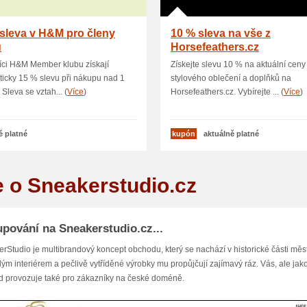
sleva v H&M pro členy
10 % sleva na vše z
u
Horsefeathers.cz
íci H&M Member klubu získají
Získejte slevu 10 % na aktuální ceny
icky 15 % slevu při nákupu nad 1
stylového oblečení a doplňků na
 Sleva se vztah... (
Více
)
Horsefeathers.cz. Vybírejte ... (
Více
)
ě platné
kupón
aktuálně platné
e o Sneakerstudio.cz
pování na Sneakerstudio.cz...
rStudio je multibrandový koncept obchodu, který se nachází v historické části měs
lým interiérem a pečlivě vytříděné výrobky mu propůjčují zajímavý ráz. Vás, ale jak
 provozuje také pro zákazníky na české doméně.