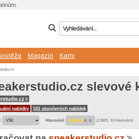
upónům.
Soutěže
Magazín
Karty
tudio.cz
eakerstudio.cz slevové
rstudio.cz
uální nabídky
101 skončených nabídek
:
Hlasování:
(2.88/5, 33 hlasování)
račovat na
sneakerstudio.cz