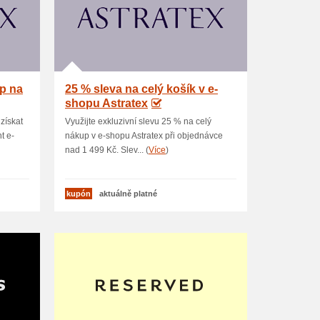
up na
25 % sleva na celý košík v e-
shopu Astratex
získat
Využijte exkluzivní slevu 25 % na celý
t e-
nákup v e-shopu Astratex při objednávce
nad 1 499 Kč. Slev... (
Více
)
kupón
aktuálně platné