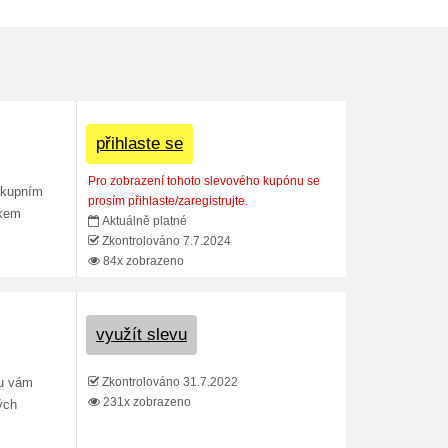
přihlaste se
Pro zobrazení tohoto slevového kupónu se
nákupním
prosím přihlaste/zaregistrujte.
tkem
Aktuálně platné
Zkontrolováno 7.7.2024
84x zobrazeno
využít slevu
Zkontrolováno 31.7.2022
lu vám
231x zobrazeno
ých