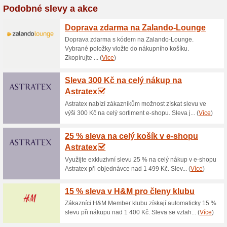
Aktuální slevy a akc
20 % sleva na výprode
Kupón
Sleva -20 % na výprodej vybran
šaty, sukně, obleky a kostýmky
objednávku získáte tak, že do
potvrdíte tlačítkem Vložit. Na