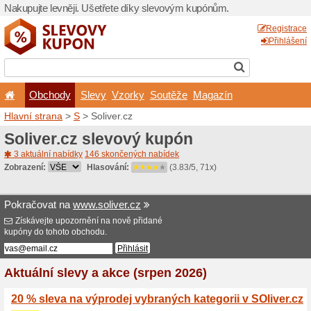
Nakupujte levněji. Ušetřet
Obchody
Slevy
Vz
Hlavní strana
>
S
> Soliver.