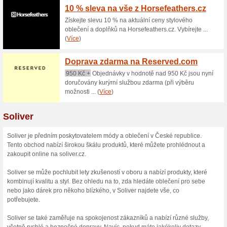
obchodě.
Sleva na kalhoty Dobb
100% fungovalo
Akce
Tubx Jogger: kalhoty z obous
Kč (původní cena 1 399 Kč). E
nabídka platí jen do vyprodán