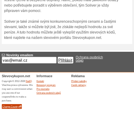
10 % sleva na první n
100% fungovalo
Akce
Chcete slevu na první nákup v
se k odběru newsletteru a ja
Navíc se jako první dozvíte o
Skončené nabídky... (146x