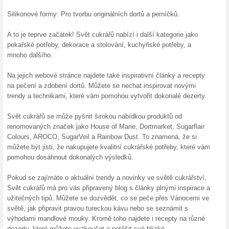
100% fungovalo
Akce
V e-booku se dozvíte jaký je 
nebo třeba pravým holandský
kytičky, lístečky a modelovací 
Skončené nabídky... (12x)
Více o Svetcukrar