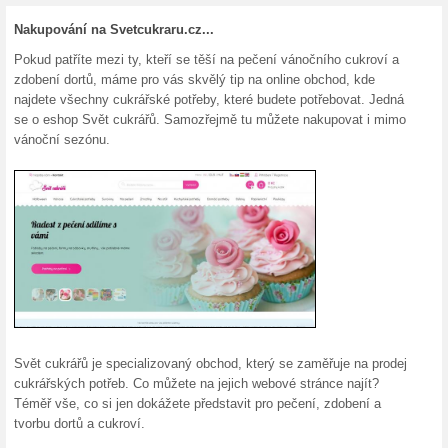
Aktuální slevy a akc
Doprava zdarma nad 
100% fungovalo
Akce
Nakupte v internetovém obcho
doručení budete mít zdarma. 
Svetcukraru.cz a nakupte ješ