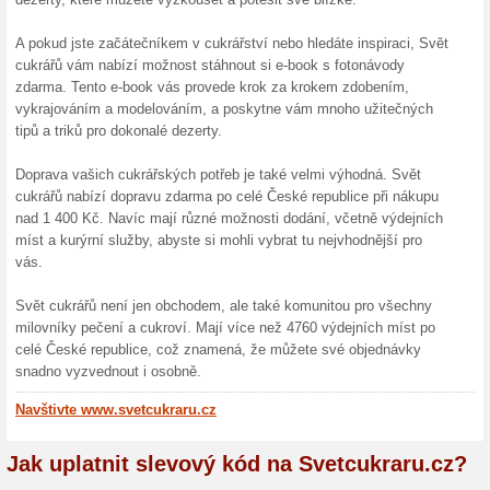
Nakupování na Svetcukraru
Pokud patříte mezi ty, kteří
zdobení dortů, máme pro vás
najdete všechny cukrářské p
se o eshop Svět cukrářů. S
vánoční sezónu.