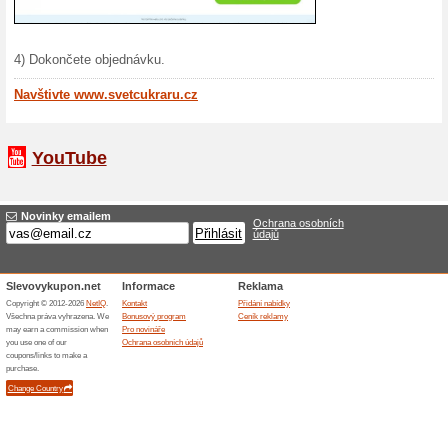
Svět cukrářů je specializov
cukrářských potřeb. Co může
Téměř vše, co si jen dokáže
tvorbu dortů a cukroví.
Nejdříve si můžete vybrat z
Ingredience: Zde najdete vše
vaše sladké kreace, včetně