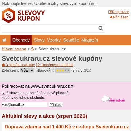
Nakupujte levněji. Ušetřet
Obchody
Slevy
Vz
Hlavní strana
>
S
> Svetcuk