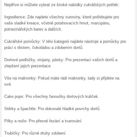
Dárkové poukazy od 
100% fungovalo
Akce
Darujte svým známým či přát
Svetcukraru.cz. Vyřešte dárek 
domova. Obdarovaný si sám vy
Ebook ke stažení zda