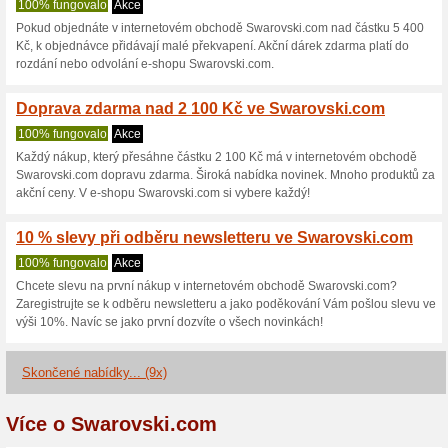
Aktuální slevy a akc
Swarovski - slevový 
Doporučujeme
99% fungova
Zboží z e-shopu Swarovski si 
tento slevový kód v košíku e-s
Sleva se projeví okamžitě a to
nákup a spoustu ušetřených p