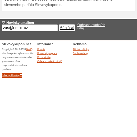
Jeho vášeň pro inovace a de
největších v oblasti šperkařs
tradici řezání krystalů nava
nosí díky dostupnosti ženy 