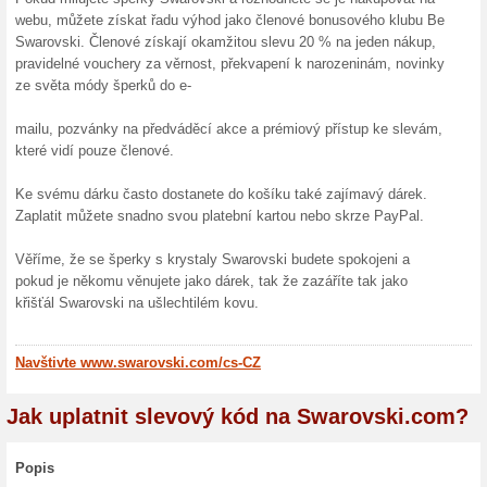
100% fungovalo
Akce
Pokud objednáte v interneto
Kč, k objednávce přidávají ma
rozdání nebo odvolání e-sho
Doprava zdarma nad 
100% fungovalo
Akce
Každý nákup, který přesáhne 
Swarovski.com dopravu zdarm