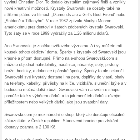
10 % sleva na vše v
100% fungovalo
Kupón
Sleva -10 % na vše v e-shopu
uživatele - udělejte si zdarma,
ve Vaší objednávce a rovnou u
obchodě zadávat v nákupním 
Zrcátko Swarovski z