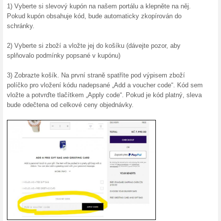
akční ceny. V e-shopu Swarov
10 % slevy při odběr
100% fungovalo
Akce
Chcete slevu na první nákup
Zaregistrujte se k odběru new
výši 10%. Navíc se jako první