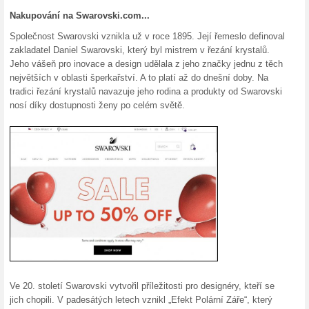
15 % na zboží z Výpr
100% fungovalo
Kupón
Již zlevněné zboží z výprodej
Slevu získáte tak, že v nákupn
Vložte slevový kód“ a sleva s
slevu na nákup v internetové