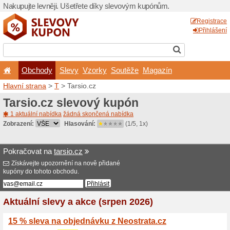
Nakupujte levněji. Ušetřet
Obchody
Slevy
Vz
Hlavní strana
>
T
> Tarsio.