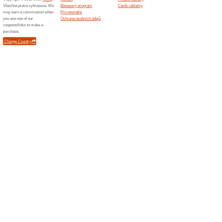
Podobné slevy a ak
100 Kč
Aktin.
1 000 Kč
odkaz. Po
n... (
Více
)