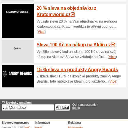
Aktuální slevy a akc
15 % sleva na objedn
100% fungovalo
Kupón
Ušetřete 15% z ceny nákupu v
při svém nákupu v nákupním ko
NeoStrata je vysoce účinná fu
pozorovat viditelnou změnu vzh