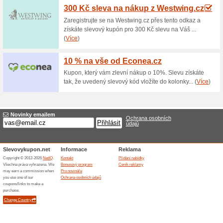
Doprava zdarma nad 
100% fungovalo
Akce
Nakupte na Timextrade.cz nad 
Point má aktuálně již téměř 50
Objednané zboží si můžete vy
Kostelec nad Orlicí 517 41 od