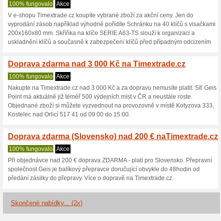
Timextrade.cz 
3 aktuální nabídky
2 skončen
Zobrazení:
Hlasován
Pokračovat na
www.timext
Získávejte upozornění na no
kupóny do tohoto obchodu.
Př