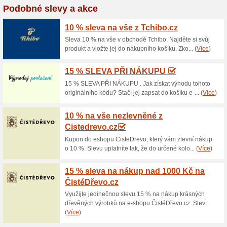
Aktuální slevy a akc
Akční nabídky na Tim
100% fungovalo
Akce
V e-shopu Timextrade.cz koupí
vyprodání zásob například výh
200x160x80 mm. Skříňka na kl
uskladnění klíčů a současně 