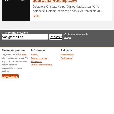
30 % sleva na Red Dr
100% fungovalo
Akce
Red Dragon Jasmínová rýže - 
Měkká a nadýchaná konzistenc
různé pokrmy. Snadno srozumi
Skončené nabídky... (15x)