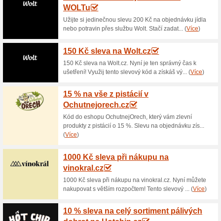
Aktuální slevy a akc
35 % sleva na Tilda 
100% fungovalo
Akce
Tilda Předvařená Dlouhozrnn
shopu Topasianfoods.com se s
Tuk 1 g (z toho nasycený tuk 0
Bílkoviny 8 g. Vláknina 1,7 g. 