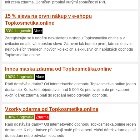
Aktuální slevy a akc
Dárek zdarma od Top
100% fungovalo
Akce
Pokud objednáte v interneto
000 Kč, k objednávce přidávaj
rozdání nebo odvolání e-shop