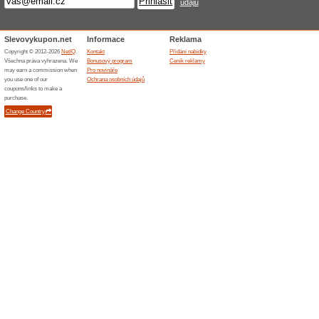
mít zcela zdarma. Doručení pr
15 % sleva na první 
Topkosmetika.online
83% fungovalo
Akce
Zaregistrujte se k odběru new
uvítacím emailu vám pošlou sl
nejnovějších trendech, novýc
Topkosmetika.online.