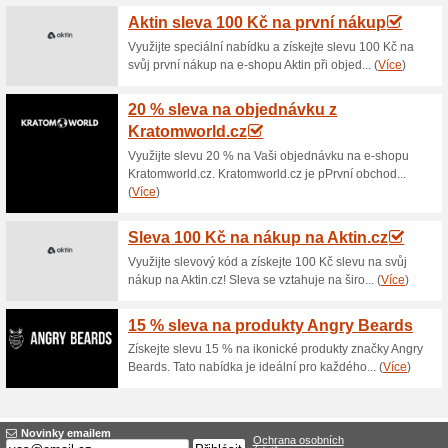
Pro účast ve věrnostním prog
zaregistrovat na webu Topkos
zboží v obchodě získáváte 1 
Doprava zdarma na T
100% fungovalo
Akce
Nakupte v internetovém obch
Topkosmetika.online za více 