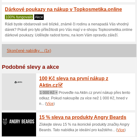
Konzultace zdarma o
100% fungovalo
Akce
Využijte na Topkosmetika.onlin
poradenství při výběru nejúči
pleť doma. Více na Topkosmet
Věrnostní program v 
100% fungovalo
Akce