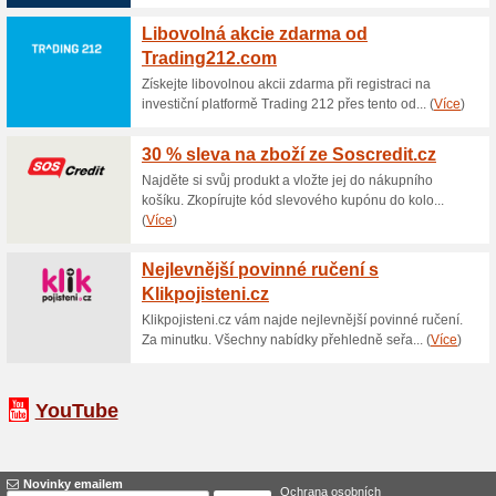
Aktuální slevy a akc
Získejte exkluzivní p
78% fungovalo
Akce
Získejte v Tradesmart.cz přís
Dominika Kovaříka. Plus, buďte
skupinovým tréninkům. Stačí je