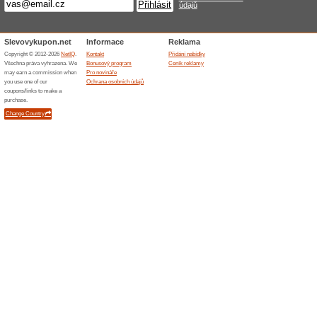
Podobné slevy a ak
50 % s
Vyberte s
kterými s
200 Kč
Patro