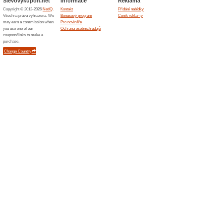
Podobné slevy a ak
Dopra
Doprava 
Vybrané 
Zkopírujte 