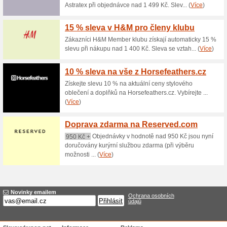
Aktuální slevy a akc
Doprava zdarma nad 
Trendyshoes.cz
80% fungovalo
Akce
Pokud si objednáte v interne
1 000 Kč, nebudete muset plat
dopravy v e-shopu a nakupte 