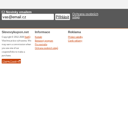
150 Kč za Hrnek MOP
100% fungovalo
Akce
Hrnek MOPEDY v internetovém
250 ml, užitková keramika, vh
informace o produktu naleznet
Podobné slevy a ak