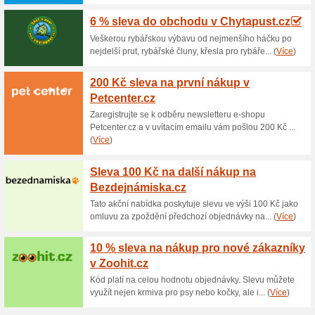
Aktuální slevy a akc
Doprava zdarma nad 9
100% fungovalo
Akce
Nakupte v internetovém obcho
doručení objednávky pak bude
zakoupíte originální trička, h