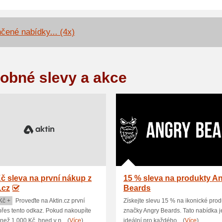
čené nabídky... (4x)
obné slevy a akce
č sleva na první nákup z
15 % sleva na produkty A
.cz
Beards
Kč +
Proveďte na Aktin.cz první
Získejte slevu 15 % na ikonické prod
řes tento odkaz. Pokud nakoupíte
značky Angry Beards. Tato nabídka j
 než 1 000 Kč, hned v n... (
Více
)
ideální pro každého... (
Více
)