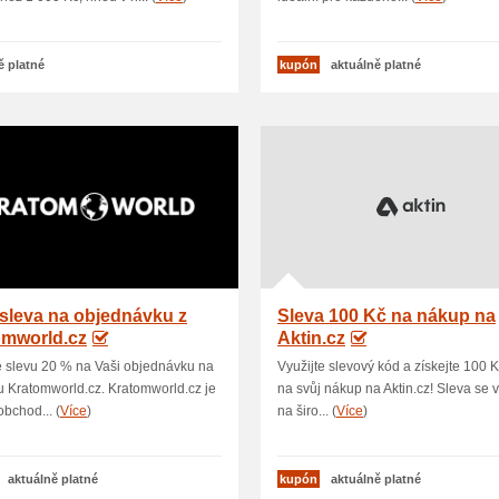
ě platné
kupón
aktuálně platné
sleva na objednávku z
Sleva 100 Kč na nákup na
omworld.cz
Aktin.cz
e slevu 20 % na Vaši objednávku na
Využijte slevový kód a získejte 100 
 Kratomworld.cz. Kratomworld.cz je
na svůj nákup na Aktin.cz! Sleva se 
obchod... (
Více
)
na širo... (
Více
)
aktuálně platné
kupón
aktuálně platné