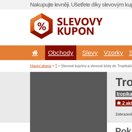
Nakupujte levněji. Ušetřete díky slevovým k
Obchody
Slevy
Vzorky
Hlavní strana
>
T
> Slevové kupóny a slevové kódy do Tropikali
Tr
tropika
2 akt
Zobrazení
Pok