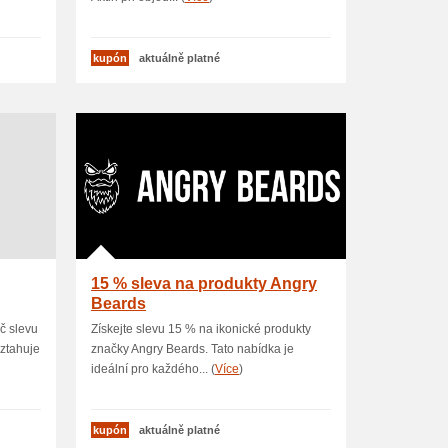
kupón
aktuálně platné
15 % sleva na produkty Angry
Beards
Kč slevu
Získejte slevu 15 % na ikonické produkty
vztahuje
značky Angry Beards. Tato nabídka je
ideální pro každého... (
Více
)
kupón
aktuálně platné