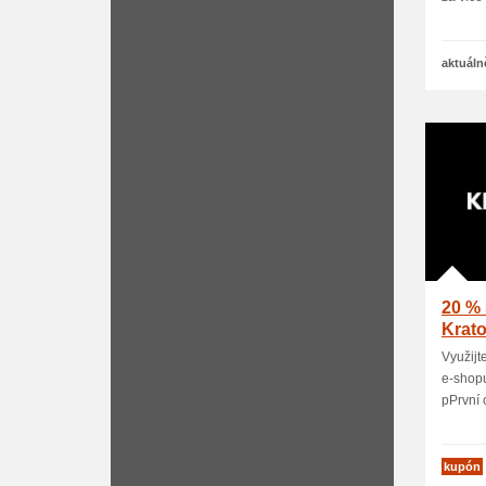
aktuáln
20 % 
Krat
Využijt
e-shopu
pPrvní 
kupón