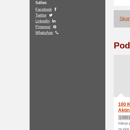
Sdílet:
Facebook
Twitter
Skon
LinkedIn
Pinterest
WhatsApp
Pod
100 K
Aktin
1 000 
nákup p
za více