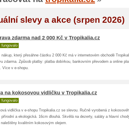
uální slevy a akce (srpen 2026)
ava zdarma nad 2 000 Kč v Tropikalia.cz
 fungovalo
 nákup, který přesáhne částku 2 000 Kč má v internetovém obchodě Tropikal
vu zdarma. Způsob platby: platba dobírkou, bankovním převodem a online pla
. Více v e-shopu.
a na kokosovou vidličku v Tropikalia.cz
 fungovalo
ová vidlička v e-shopu Tropikalia.cz se slevou. Ručně vyrobená z kokosovéh
přírodní a ekologická. 16cm dlouhá. Skvělá na dezerty, saláty a hlavní chod
 naleštěny kvalitním kokosovým olejem.