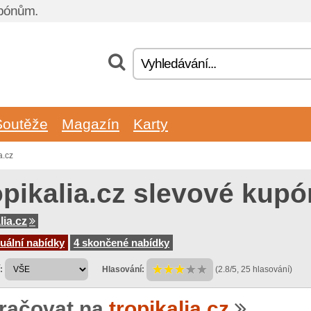
upónům.
Soutěže
Magazín
Karty
a.cz
opikalia.cz slevové kup
lia.cz
uální nabídky
4 skončené nabídky
:
Hlasování:
(2.8/5, 25 hlasování)
račovat na
tropikalia.cz