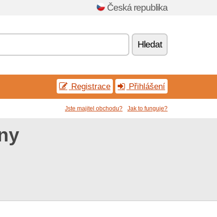
Česká republika
Hledat
Registrace
Přihlášení
Jste majitel obchodu?
Jak to funguje?
óny