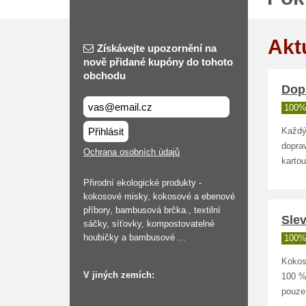
Akt
Získávejte upozornění na
nově přidané kupóny do tohoto
obchodu
Dopr
100%
Přihlásit
Každý
dopra
Ochrana osobních údajů
kartou
Přirodní ekologické produkty -
kokosové misky, kokosové a ebenové
příbory, bambusová brčka., textilní
Slev
sáčky, síťovky, kompostovatelné
houbičky a bambusové ...
100%
Kokos
V jiných zemích:
100 % 
pouze