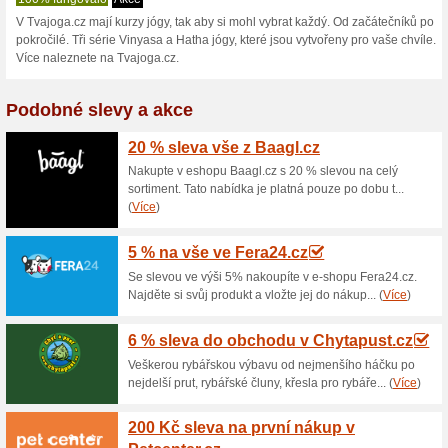
30 % na online kurzy 
100% fungovalo
Kupón
Kód do eshopu TvaJoga, který
dostanete tak, že do kolonky
slevový kód/kupón. Sleva bude
nabídku na výhodný nákup v 