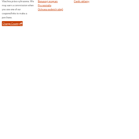
40 % na kurz TvaJoga
100% fungovalo
Kupón
Kód do eshopu TvaJoga, který
svůj produkt a vložte jej do n
kupónu do kolonky v košíku a
nabídky na nákup v internet
25 % na všechny kurz