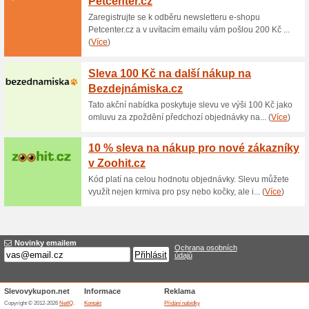
250 Kč na Nové joga 
Tvajoga.cz
100% fungovalo
Kupón
Kód do eshopu TvaJoga, který
kresbami o 250 korun. Jóga 
Slevu získáte tak, že do urče
a nebo ho zkopírujete a potvr
Tvajoga.