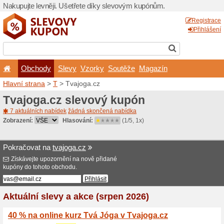
Nakupujte levněji. Ušetřet
Obchody
Slevy
Vz
Hlavní strana
>
T
> Tvajoga