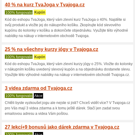
Aktuální slevy a akc
40 % na online kurz 
100% fungovalo
Kupón
Kód do eshopu TvaJoga, který
uplatníte tak, že do určené k
slevový kód/kupón a nebo ho zk
výhodně v e-shopu Tvajoga.