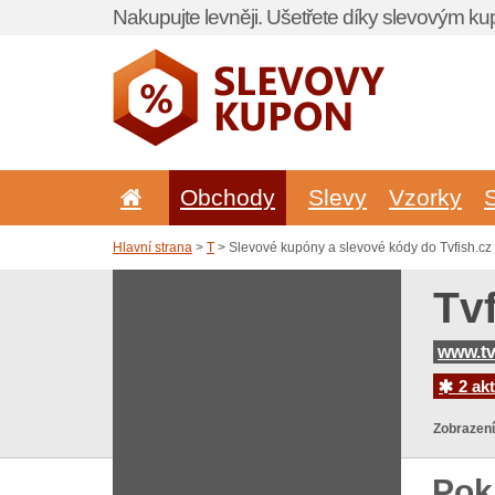
Nakupujte levněji. Ušetřete díky slevovým k
Obchody
Slevy
Vzorky
Hlavní strana
>
T
> Slevové kupóny a slevové kódy do Tvfish.cz
Tv
www.tv
2 akt
Zobrazení
Pok