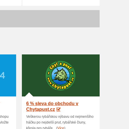
6 % sleva do obchodu v
Chytapust.cz
-shopu
Veškerou rybářskou výbavu od nejmenšího
vložte
háčku po nejdelší prut, rybářské čluny,
křesla pro rybáře... (
Více
)