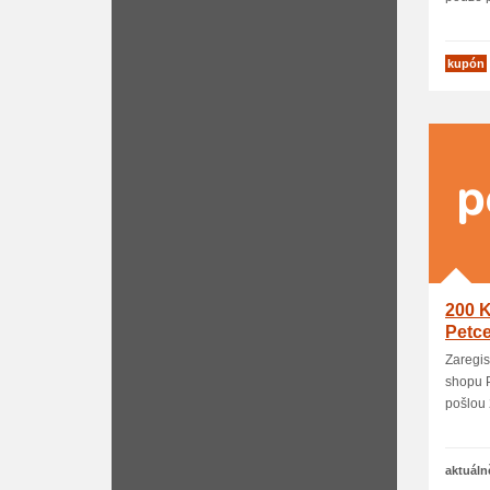
kupón
200 K
Petce
Zaregis
shopu P
pošlou 2
aktuáln