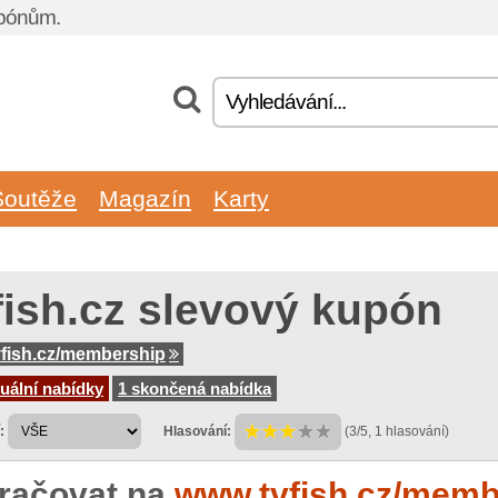
upónům.
Soutěže
Magazín
Karty
fish.cz slevový kupón
fish.cz/membership
uální nabídky
1 skončená nabídka
:
Hlasování:
(3/5, 1 hlasování)
račovat na
www.tvfish.cz/memb