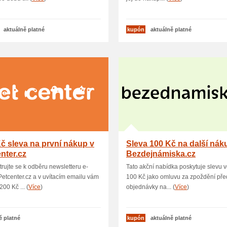
aktuálně platné
kupón
aktuálně platné
č sleva na první nákup v
Sleva 100 Kč na další nák
nter.cz
Bezdejnámiska.cz
trujte se k odběru newsletteru e-
Tato akční nabídka poskytuje slevu v
etcenter.cz a v uvítacím emailu vám
100 Kč jako omluvu za zpoždění pře
00 Kč ... (
Více
)
objednávky na... (
Více
)
ě platné
kupón
aktuálně platné