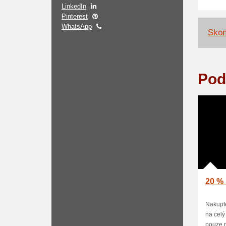
LinkedIn
Pinterest
WhatsApp
Skon
Pod
20 % 
Nakupte
na celý
pouze p