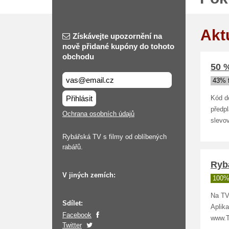
Akt
Získávejte upozornění na
nově přidané kupóny do tohoto
obchodu
50 %
43% 
Přihlásit
Kód d
předpl
Ochrana osobních údajů
slevov
Rybářská TV s filmy od oblíbených
rabářů.
Ryb
V jiných zemích:
100%
Na TV
Sdílet:
Aplika
Facebook
www.T
Twitter