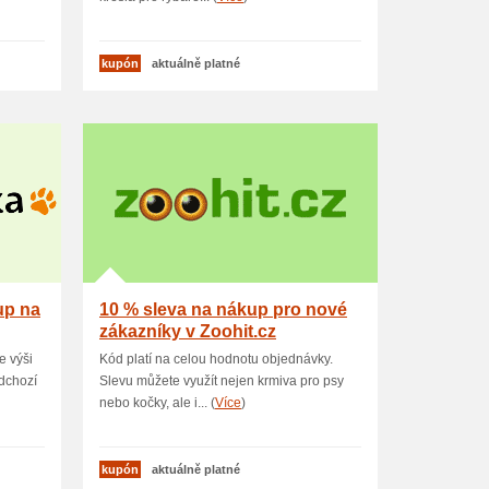
kupón
aktuálně platné
up na
10 % sleva na nákup pro nové
zákazníky v Zoohit.cz
e výši
Kód platí na celou hodnotu objednávky.
dchozí
Slevu můžete využít nejen krmiva pro psy
nebo kočky, ale i... (
Více
)
kupón
aktuálně platné