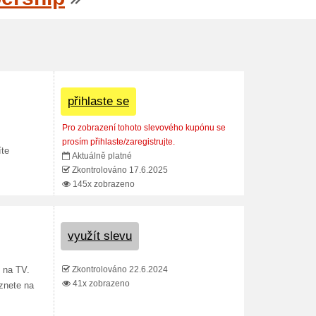
přihlaste se
Pro zobrazení tohoto slevového kupónu se
prosím přihlaste/zaregistrujte.
íte
Aktuálně platné
Zkontrolováno 17.6.2025
145x zobrazeno
využít slevu
Zkontrolováno 22.6.2024
 na TV.
41x zobrazeno
eznete na