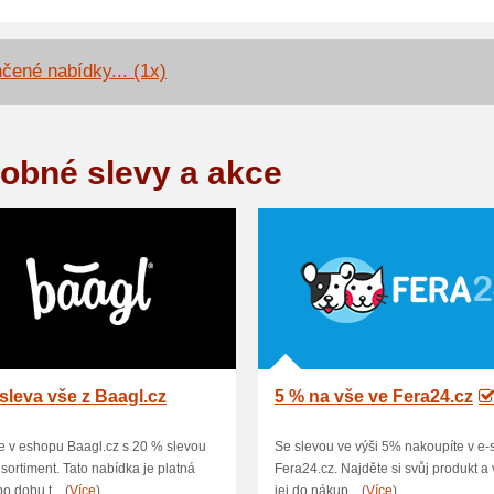
čené nabídky... (1x)
obné slevy a akce
sleva vše z Baagl.cz
5 % na vše ve Fera24.cz
 v eshopu Baagl.cz s 20 % slevou
Se slevou ve výši 5% nakoupíte v e
 sortiment. Tato nabídka je platná
Fera24.cz. Najděte si svůj produkt a 
o dobu t... (
Více
)
jej do nákup... (
Více
)