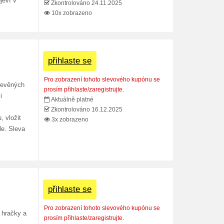
jeví v
Zkontrolováno 24.11.2025
10x zobrazeno
přihlaste se
Pro zobrazení tohoto slevového kupónu se
řevěných
prosím přihlaste/zaregistrujte.
i
Aktuálně platné
Zkontrolováno 16.12.2025
, vložit
3x zobrazeno
le. Sleva
přihlaste se
Pro zobrazení tohoto slevového kupónu se
é hračky a
prosím přihlaste/zaregistrujte.