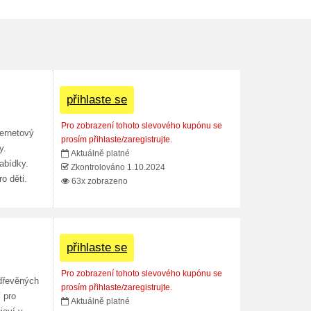
přihlaste se
Pro zobrazení tohoto slevového kupónu se
ternetový
prosím přihlaste/zaregistrujte.
y.
Aktuálně platné
abídky.
Zkontrolováno 1.10.2024
o děti.
63x zobrazeno
přihlaste se
Pro zobrazení tohoto slevového kupónu se
 dřevěných
prosím přihlaste/zaregistrujte.
 pro
Aktuálně platné