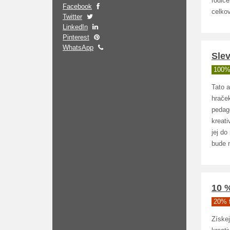
rodiče
Facebook
celko
Twitter
LinkedIn
Pinterest
WhatsApp
Sle
100%
Tato 
hraček
pedago
kreati
jej d
bude 
10 %
20% 
Získej