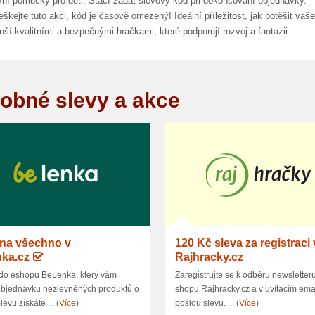
vní pomůcky pro děti. Stačí zadat slevový kód při dokončování objednávky.
kejte tuto akci, kód je časově omezený! Ideální příležitost, jak potěšit vaše
ší kvalitními a bezpečnými hračkami, které podporují rozvoj a fantazii.
obné slevy a akce
 na všechno v
120 Kč sleva za registraci 
nka.cz
Rajhracky.cz
do eshopu BeLenka, který vám
Zaregistrujte se k odběru newsletteru
objednávku nezlevněných produktů o
shopu Rajhracky.cz a v uvítacím em
evu získáte ... (
Více
)
pošlou slevu. ... (
Více
)