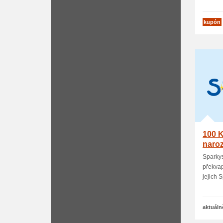
kupón
100 K
naro
Sparky
překvap
jejich S
aktuáln