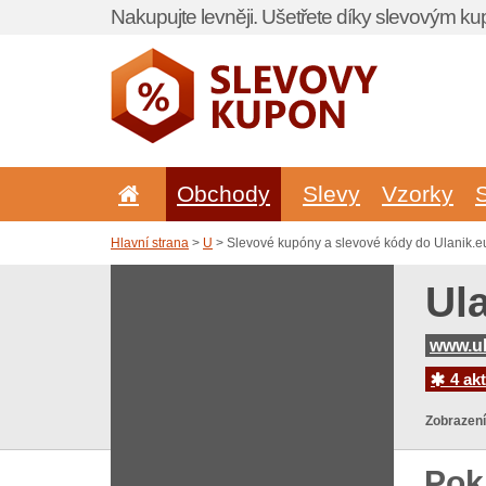
Nakupujte levněji. Ušetřete díky slevovým k
Obchody
Slevy
Vzorky
Hlavní strana
>
U
> Slevové kupóny a slevové kódy do Ulanik.e
Ul
www.ul
4 akt
Zobrazení
Pok