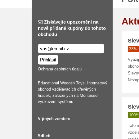
Akt
Získávejte upozornění na
nově přidané kupóny do tohoto
obchodu
Slev
33% 
Přihlásit
Využij
obchod
Ochrana osobních údajů
Slevov
Nezapo
Educational Wooden Toys. Internetový
obchod vzdělávacích dřevěných
hraček, založených na Montessori
výukovém systému.
Slev
100%
V jiných zemích:
Tato n
vzdělá
Sdílet: