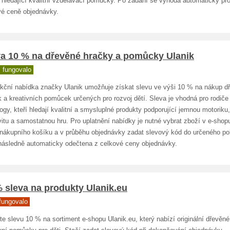
 hledající kvalitní vzdělávací pomůcky. Po zadání se výhoda automaticky pro
vé ceně objednávky.
va 10 % na dřevěné hračky a pomůcky Ulanik
 fungovalo
akční nabídka značky Ulanik umožňuje získat slevu ve výši 10 % na nákup d
 a kreativních pomůcek určených pro rozvoj dětí. Sleva je vhodná pro rodiče 
gy, kteří hledají kvalitní a smysluplné produkty podporující jemnou motoriku,
vitu a samostatnou hru. Pro uplatnění nabídky je nutné vybrat zboží v e-shopu
o nákupního košíku a v průběhu objednávky zadat slevový kód do určeného po
následně automaticky odečtena z celkové ceny objednávky.
 sleva na produkty Ulanik.eu
fungovalo
te slevu 10 % na sortiment e-shopu Ulanik.eu, který nabízí originální dřevěn