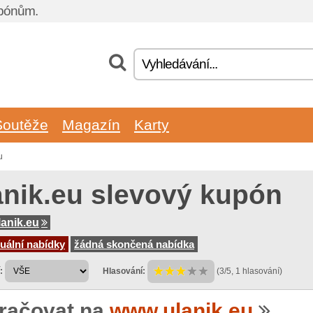
upónům.
Soutěže
Magazín
Karty
u
anik.eu slevový kupón
anik.eu
uální nabídky
žádná skončená nabídka
:
Hlasování:
(3/5, 1 hlasování)
račovat na
www.ulanik.eu