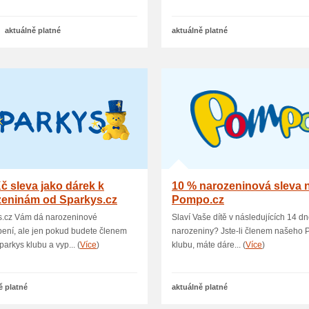
aktuálně platné
aktuálně platné
č sleva jako dárek k
10 % narozeninová sleva 
zeninám od Sparkys.cz
Pompo.cz
s.cz Vám dá narozeninové
Slaví Vaše dítě v následujících 14 d
ení, ale jen pokud budete členem
narozeniny? Jste-li členem našeho
parkys klubu a vyp... (
Více
)
klubu, máte dáre... (
Více
)
ě platné
aktuálně platné