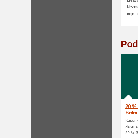
kreati
Nezmeš
nejmen
Pod
20 %
Bele
Kupon 
zlevní 
20 %. Sl