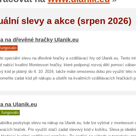
uální slevy a akce (srpen 2026)
a na dřevěné hračky Ulanik.eu
fungovalo
te speciální slevu na dřevěné hračky a vzdělávací hry od Ulanik.eu. Tento in
 nabízí kvalitní Montessori hračky, které podporují rozvoj dětí pomocí zábav
ý kód je platný do 4. 10. 2024, takže máte omezenou dobu pro využití této n
meňte zadat kód při nákupu a ušetřit na kvalitních vzdělávacích hračkách pr
a na Ulanik.eu
 fungovalo
abídka poskytuje slevu na nákup na Ulanik.eu, kde lze vybírat z montessori
vacích hraček. Pro využití stačí zadat slevový kód v košíku. Sleva je ideální