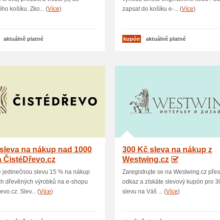
ho košíku. Zko... (
Více
)
zapsat do košíku e-... (
Více
)
aktuálně platné
kupón
aktuálně platné
sleva na nákup nad 1000
300 Kč sleva na nákup z
 ČistéDřevo.cz
Westwing.cz
e jedinečnou slevu 15 % na nákup
Zaregistrujte se na Westwing.cz přes
ch dřevěných výrobků na e-shopu
odkaz a získáte slevový kupón pro 3
vo.cz. Slev... (
Více
)
slevu na Váš ... (
Více
)