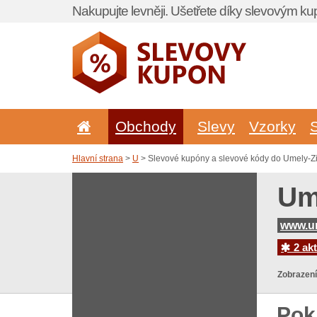
Nakupujte levněji. Ušetřete díky slevovým k
Obchody
Slevy
Vzorky
Hlavní strana
>
U
> Slevové kupóny a slevové kódy do Umely-Zi
Um
www.um
2 akt
Zobrazení
Pok