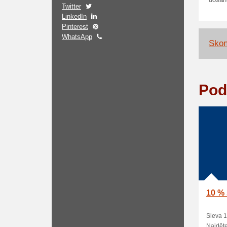
dosahu
Twitter
LinkedIn
Pinterest
WhatsApp
Skon
Pod
10 % 
Sleva 1
Najděte