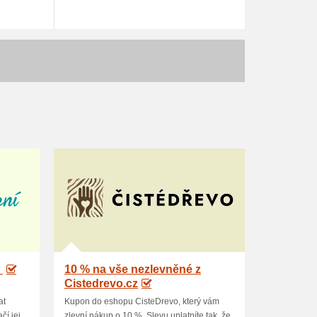
U
10 % na vše nezlevněné z
Cistedrevo.cz
at
Kupon do eshopu CisteDrevo, který vám
čí jej
zlevní nákup o 10 %. Slevu uplatníte tak, že