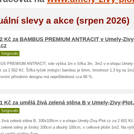
uální slevy a akce (srpen 2026)
62 Kč za BAMBUS PREMIUM ANTRACIT v Umely-Zivy
.cz
 fungovalo
S PREMIUM ANTRACIT, role výška 1m x šířka 3m, 3m2 v e-shopu Umely-
cz za 1 562 Kč. Šířka tyček imitující bambus je 6mm, hmotnost 1,3 kg na 1m
zivním přírodním designu má neprůhlednost cca 90 %.
1 Kč za umělá živá zelená stěna B v Umely-Zivy-Plot
 fungovalo
 živá zelená stěna B, 100x100cm v e-shopu Umely-Zivy-Plot.cz za 2 601 Kč.
 zelené stěny je široký 100cm a dlouhý 100cm, v celkové ploše 1m2. Na výš