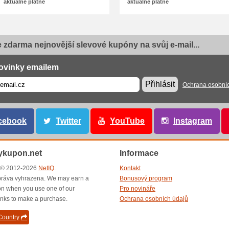
aktuálně platné
aktuálně platné
e zdarma nejnovější slevové kupóny na svůj e-mail...
ovinky emailem
Přihlásit
Ochrana osobní
cebook
Twitter
YouTube
Instagram
ykupon.net
Informace
t © 2012-2026
NetIQ
.
Kontakt
ráva vyhrazena. We may earn a
Bonusový program
n when you use one of our
Pro novináře
inks to make a purchase.
Ochrana osobních údajů
ountry