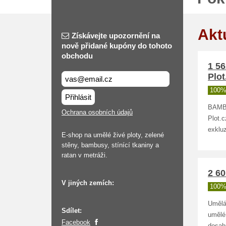
Akt
Získávejte upozornění na
nově přidané kupóny do tohoto
obchodu
1 5
Plot
100%
Přihlásit
BAMBU
Ochrana osobních údajů
Plot.
exklu
E-shop na umělé živé ploty, zelené
stěny, bambusy, stínící tkaniny a
ratan v metráži.
2 60
V jiných zemích:
100%
Umělá
Sdílet:
umělé
Facebook