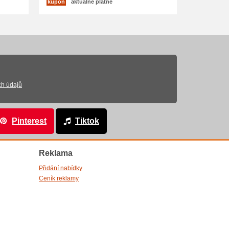
kupón
aktuálně platné
ch údajů
Pinterest
Tiktok
Reklama
Přidání nabídky
Ceník reklamy