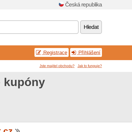
Česká republika
Hledat
Registrace
Přihlášení
Jste majitel obchodu?
Jak to funguje?
é kupóny
.cz