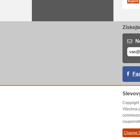
kupón
Získejt
N
Fa
Slevov
Copyrigh
Všechna p
commissio
coupons/l
Change C