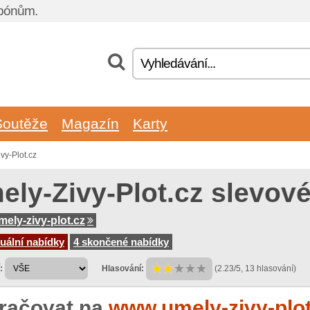
upónům.
Soutěže
Magazín
Karty
vy-Plot.cz
ely-Zivy-Plot.cz slevov
ely-zivy-plot.cz
uální nabídky
4 skončené nabídky
:
Hlasování:
(2.23/5, 13 hlasování)
račovat na
www.umely-zivy-plot