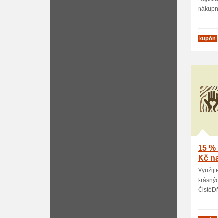
nákupní
kupón
15 % 
Kč na
Využijt
krásný
ČistéDře