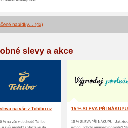
jí umělé rostliny 5cm.
čené nabídky... (4x)
obné slevy a akce
sleva na vše z Tchibo.cz
15 % SLEVA PŘI NÁKUP
0 % na vše v obchodě Tchibo.
15 % SLEVA PŘI NÁKUPU . Jak získ
 si svůj produkt a vložte jej do
výhodu tohoto originálního kódu? Sta