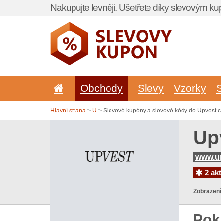
Nakupujte levněji. Ušetřete díky slevovým k
Obchody
Slevy
Vzorky
Hlavní strana
>
U
> Slevové kupóny a slevové kódy do Upvest.c
Up
www.up
2 akt
Zobrazení
Pok