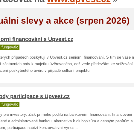
uální slevy a akce (srpen 2026)
orní financování s Upvest.cz
 fungovalo
terých případech poskytují v Upvest.cz seniorní financování. S tím se váže
ní zástavních práv k majetku úvěrovaného, což vede především ke snižování 
cení poskytnutého úvěru v případě selhání projektu.
dy participace s Upvest.cz
 fungovalo
y pro investory: Zisk přímého podílu na bankovním financování, financování
lené a administrované bankou, alternativa k dluhopisům a cenným papírům 
m, participace nabízí konzervativní výnos,..