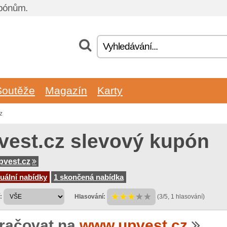
upónům.
Soutěže
Magazín
Karty
z
vest.cz slevový kupón
vest.cz
uální nabídky
1 skončená nabídka
:
Hlasování:
(3/5, 1 hlasování)
račovat na
www.upvest.cz