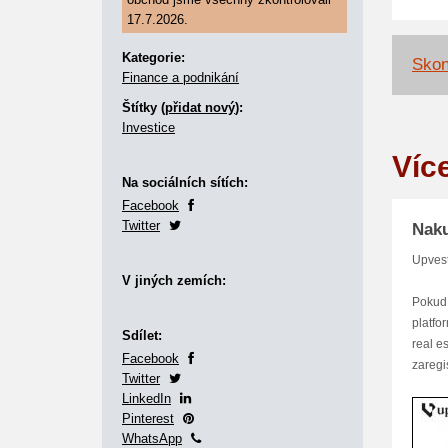
17.7.2026.
Kategorie:
Skon
Finance a podnikání
Štítky (
přidat nový
):
Investice
Víc
Na sociálních sítích:
Facebook
Twitter
Naku
Upvest
V jiných zemích:
Pokud 
platfo
Sdílet:
real e
Facebook
zaregi
Twitter
LinkedIn
Pinterest
WhatsApp