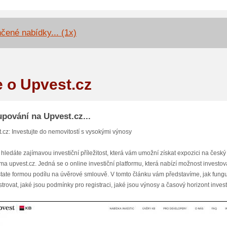
čené nabídky... (1x)
e o Upvest.cz
pování na Upvest.cz...
.cz: Investujte do nemovitostí s vysokými výnosy
hledáte zajímavou investiční příležitost, která vám umožní získat expozici na český 
rma upvest.cz. Jedná se o online investiční platformu, která nabízí možnost investo
state formou podílu na úvěrové smlouvě. V tomto článku vám představíme, jak funguje
strovat, jaké jsou podmínky pro registraci, jaké jsou výnosy a časový horizont inves