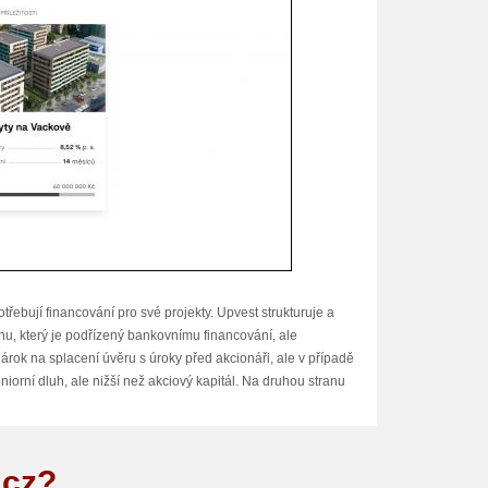
třebují financování pro své projekty. Upvest strukturuje a
hu, který je podřízený bankovnímu financování, ale
rok na splacení úvěru s úroky před akcionáři, ale v případě
iorní dluh, ale nižší než akciový kapitál. Na druhou stranu
Spolupracuje s externími partnery, jako jsou techničtí
.cz?
. Výsledky prověrek jsou důležitým vstupem pro rozhodnutí o