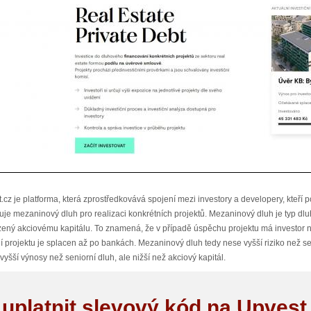
.cz je platforma, která zprostředkovává spojení mezi investory a developery, kteří po
uje mezaninový dluh pro realizaci konkrétních projektů. Mezaninový dluh je typ dlu
ený akciovému kapitálu. To znamená, že v případě úspěchu projektu má investor ná
í projektu je splacen až po bankách. Mezaninový dluh tedy nese vyšší riziko než sen
 vyšší výnosy než seniorní dluh, ale nižší než akciový kapitál.
 provádí pečlivou analýzu a prověrku každého projektu, do kterého nabízí investici. 
 uplatnit slevový kód na Upvest
i a právní kanceláře, kteří hodnotí komerční, technickou a právní stránku projektu