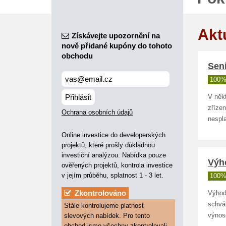
Akt
Získávejte upozornění na
nově přidané kupóny do tohoto
obchodu
Seni
100%
Přihlásit
V něk
zříze
Ochrana osobních údajů
nespla
Online investice do developerských
projektů, které prošly důkladnou
investiční analýzou. Nabídka pouze
Výho
ověřených projektů, kontrola investice
v jejím průběhu, splatnost 1 - 3 let.
100%
Zkontrolováno
Výhod
schvá
Stále kontrolujeme platnost
slevových nabídek. Pro tento
výnose
obchod jsme všechny zkontrolovali