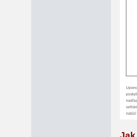
Upvest
poskyt
nadřaz
selhán
nabízí
Upvest
Jak
poradc