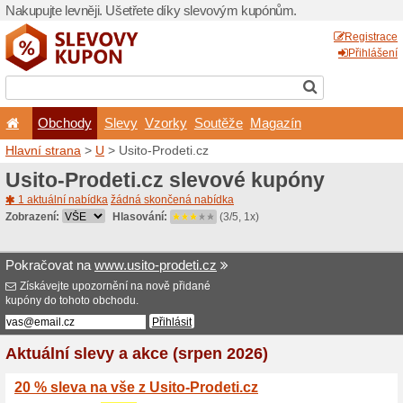
Nakupujte levněji. Ušetřet
Obchody
Slevy
Vz
Hlavní strana
>
U
> Usito-P