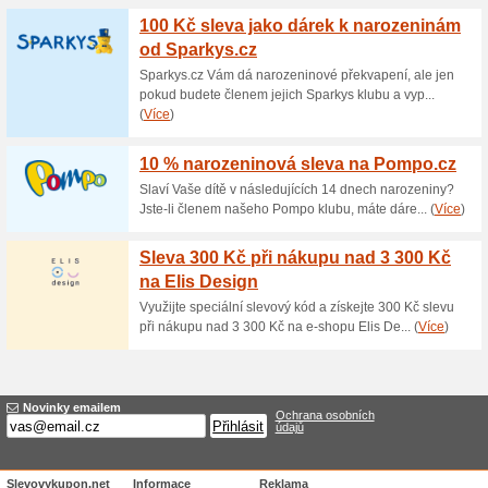
Aktuální slevy a akc
20 % sleva na vše z U
100% fungovalo
Kupón
Slevový kód pro 20 % slevu do
košíku e-shopu a získejte slev
okamžitě a to ještě před platb