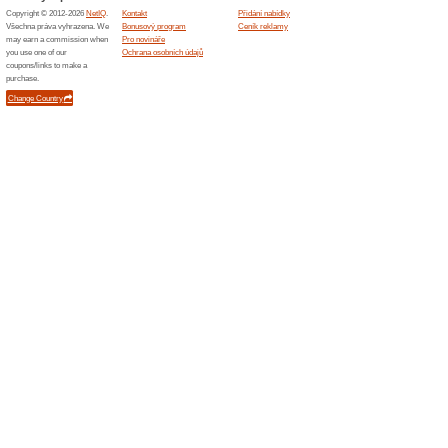
Podobné slevy a ak
20 % n
Kupon do
objednáv
získáte ...
120 Kč