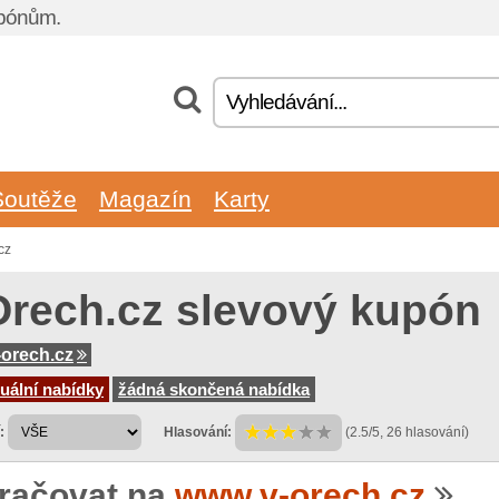
upónům.
Soutěže
Magazín
Karty
cz
Orech.cz slevový kupón
orech.cz
uální nabídky
žádná skončená nabídka
:
Hlasování:
(2.5/5, 26 hlasování)
račovat na
www.v-orech.cz