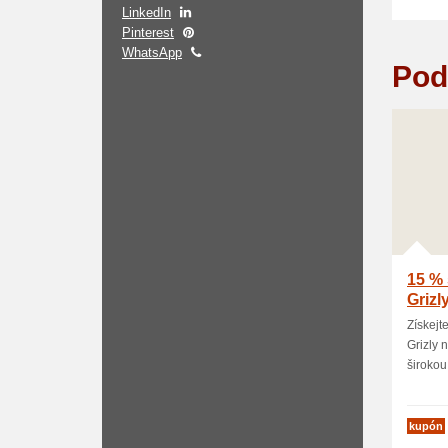
LinkedIn
Pinterest
WhatsApp
Pod
15 % 
Grizl
Získejt
Grizly 
širokou 
kupón