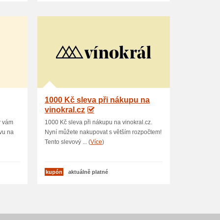
1000 Kč sleva při nákupu na
vinokral.cz
ý vám
1000 Kč sleva při nákupu na vinokral.cz.
evu na
Nyní můžete nakupovat s větším rozpočtem!
Tento slevový ... (
Více
)
kupón
aktuálně platné