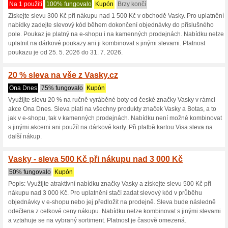
Vasky.cz slevo
7 aktuálních nabídek
36 skon
Zobrazení:
Hlasován
Pokračovat na
vasky.cz
Získávejte upozornění na no
kupóny do tohoto obchodu.
Př