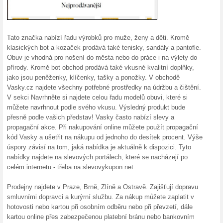
100% fungovalo
Akce
Pokud objednané zboží v int
500 Kč / 60 €, za dopravu neb
dopravy přes e-shop a nakupt
Dárkové poukazy na 
100% fungovalo
Akce
Rádi byste obdarovali své bl
dárek? Právě pro tyto příležit