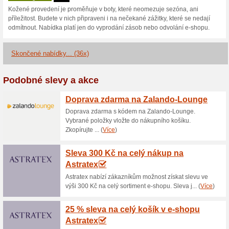
poukazu je od 25. 5. 2026 do 
20 % sleva na vše z V
Ona Dnes
75% fungovalo
K
Využijte slevu 20 % na ručně
akce Ona Dnes. Sleva platí na
jak v e-shopu, tak v kamenn
s jinými akcemi ani použít na 
další nákup.