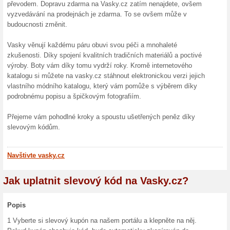
poukazy. Udělejte radost tom
Doprava zdarma na V
95% fungovalo
Akce
Kožené provedení je proměňuj
příležitost. Budete v nich přip
odmítnout. Nabídka platí jen