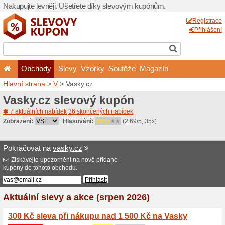
Nakupujte levněji. Ušetřet
Obchody
Slevy
Vz
Hlavní strana
>
V
> Vasky.c