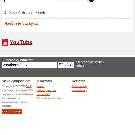
Sleva 
Astrat
Astratex 
výši 300 
25 % s
Astrat