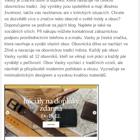
Dárkové poukazy od 
100% fungovalo
Akce
Potěšte své blízké něčím origi
Vánoce za pár vteřin bez stre
poukázku od Botas.cz. Obdarov
Doprava zdarma nad 1