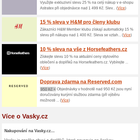
Vasky - sleva 500 Kč
50% fungovalo
Kupón
Popis: Využijte atraktivní nab
nákupu nad 3 000 Kč. Pro upla
objednávky v e-shopu nebo je
odečtena z celkové ceny náku
a vztahuje se na vybraný sort