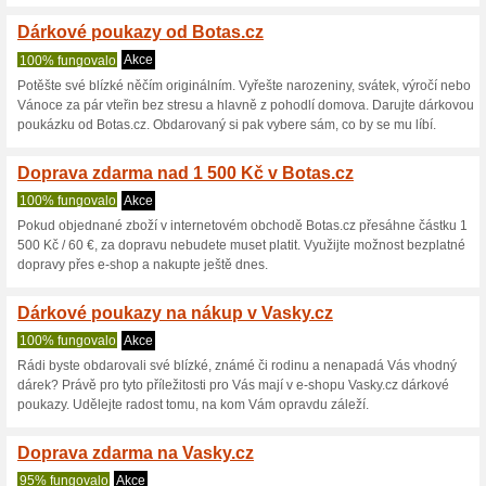
Aktuální slevy a akc
300 Kč sleva při nák
Na 1 použití
100% fungoval
Získejte slevu 300 Kč při nák
nabídky zadejte slevový kód
pole. Poukaz je platný na e-
uplatnit na dárkové poukazy an