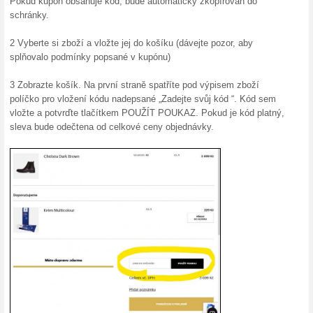
Skončené nabídky... (36x)
Podobné slevy a ak
Dopra
Doprava 
Vybrané 
Zkopírujte 