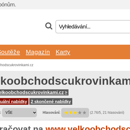
upónům.
Soutěže
Magazín
Karty
chodscukrovinkami.cz
lkoobchodscukrovinkam
elkoobchodscukrovinkami.cz
uální nabídky
2 skončené nabídky
:
Hlasování:
(2.76/5, 21 hlasování)
račovat na
www.velkoobchodscu