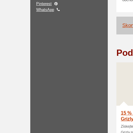
obcho
Pinterest
WhatsApp
Skon
Pod
15 % 
Grizl
Získejt
Grizly 