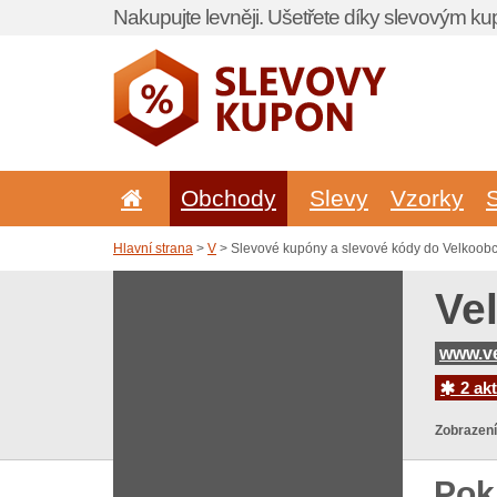
Nakupujte levněji. Ušetřete díky slevovým k
Obchody
Slevy
Vzorky
Hlavní strana
>
V
> Slevové kupóny a slevové kódy do Velkoob
Ve
www.v
2 akt
Zobrazení
Pok