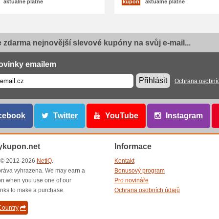
aktuálně platné
kupón
aktuálně platné
e zdarma nejnovější slevové kupóny na svůj e-mail...
ovinky emailem
Přihlásit
Ochrana osobní
cebook
Twitter
YouTube
Instagram
ykupon.net
Informace
t © 2012-2026
NetIQ
.
Kontakt
ráva vyhrazena. We may earn a
Bonusový program
n when you use one of our
Pro novináře
inks to make a purchase.
Ochrana osobních údajů
ountry