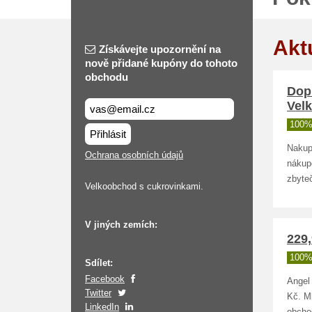
Akt
Získávejte upozornění na
nově přidané kupóny do tohoto
obchodu
Dop
Vel
100%
Přihlásit
Nakup
Ochrana osobních údajů
nákup
zbyte
Velkoobchod s cukrovinkami.
V jiných zemích:
229,
100%
Sdílet:
Facebook
Angel
Twitter
Kč. M
LinkedIn