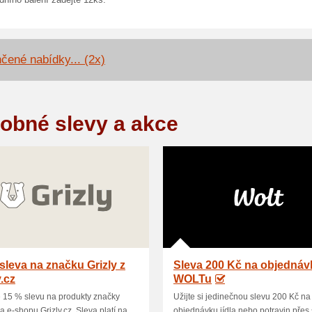
dního balení zadejte 12ks.
čené nabídky... (2x)
obné slevy a akce
sleva na značku Grizly z
Sleva 200 Kč na objednáv
y.cz
WOLTu
e 15 % slevu na produkty značky
Užijte si jedinečnou slevu 200 Kč na
na e-shopu Grizly.cz. Sleva platí na
objednávku jídla nebo potravin přes