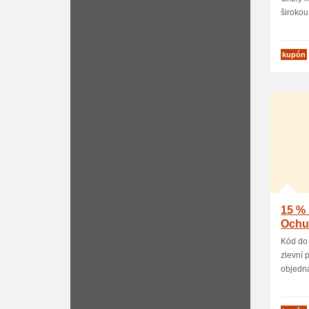
širokou 
kupón
15 % 
Ochu
Kód do
zlevní 
objedná