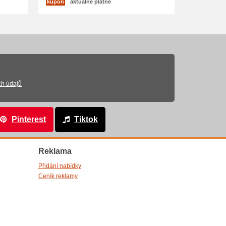
kupón
aktuálně platné
ch údajů
Pinterest
Tiktok
Reklama
Přidání nabídky
Ceník reklamy