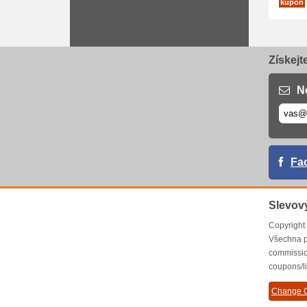
kupón
Získejt
N
Fa
Slevov
Copyrigh
Všechna p
commissio
coupons/l
Change C