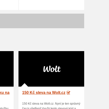
ku na
150 Kč sleva na Wolt.cz
150 Kč sleva na Wolt.cz. Nyní je ten správný
 službu
čas k ušetření! Využij tento slevový kód a