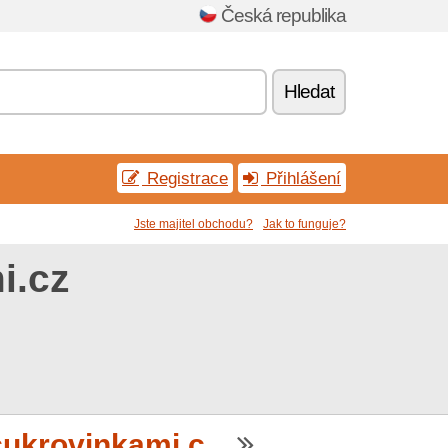
Česká republika
Hledat
Registrace
Přihlášení
Jste majitel obchodu?
Jak to funguje?
i.cz
krovinkami.c...