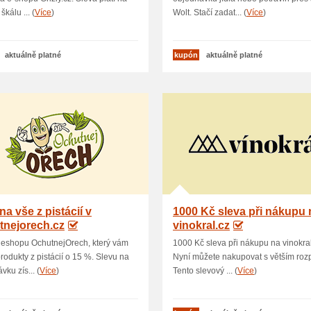
škálu ... (
Více
)
Wolt. Stačí zadat... (
Více
)
aktuálně platné
kupón
aktuálně platné
na vše z pistácií v
1000 Kč sleva při nákupu 
tnejorech.cz
vinokral.cz
 eshopu OchutnejOrech, který vám
1000 Kč sleva při nákupu na vinokral
produkty z pistácií o 15 %. Slevu na
Nyní můžete nakupovat s větším roz
vku zís... (
Více
)
Tento slevový ... (
Více
)