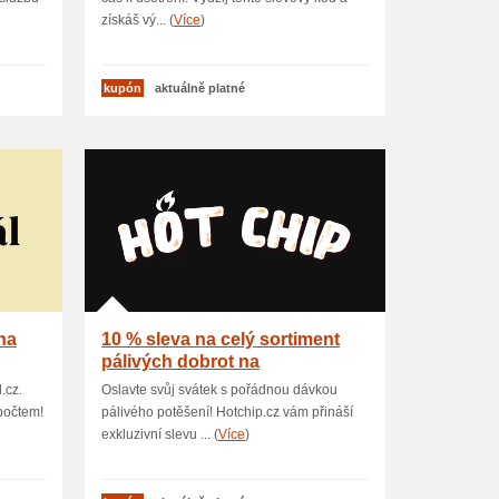
získáš vý... (
Více
)
kupón
aktuálně platné
na
10 % sleva na celý sortiment
pálivých dobrot na
Hotchip.cz
.cz.
Oslavte svůj svátek s pořádnou dávkou
počtem!
pálivého potěšení! Hotchip.cz vám přináší
exkluzivní slevu ... (
Více
)