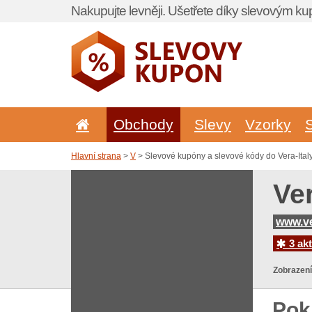
Nakupujte levněji. Ušetřete díky slevovým k
Obchody
Slevy
Vzorky
Hlavní strana
>
V
> Slevové kupóny a slevové kódy do Vera-Italy
Ve
www.ve
3 akt
Zobrazení
Pok