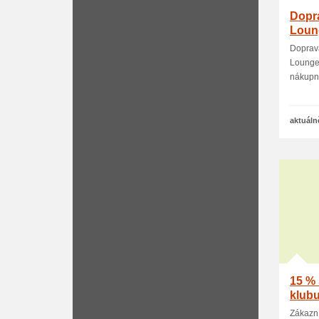
Dopr
Loun
Doprav
Lounge.
nákupní
aktuáln
15 % 
klub
Zákazn