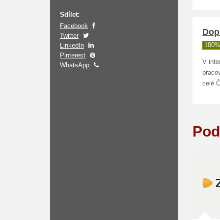
Sdílet:
Facebook
Dopr
Twitter
LinkedIn
100%
Pinterest
V inte
WhatsApp
pracov
celé 
Pod