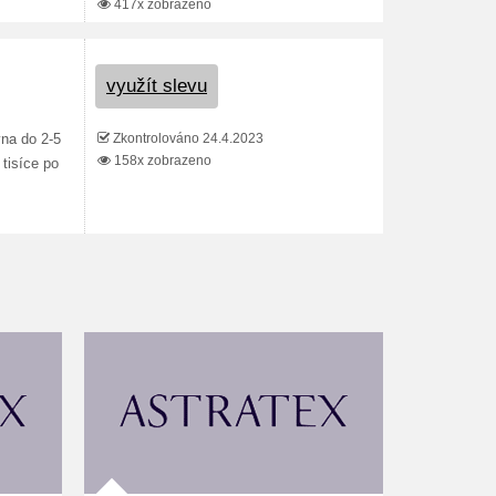
417x zobrazeno
využít slevu
Zkontrolováno 24.4.2023
vna do 2-5
158x zobrazeno
tisíce po