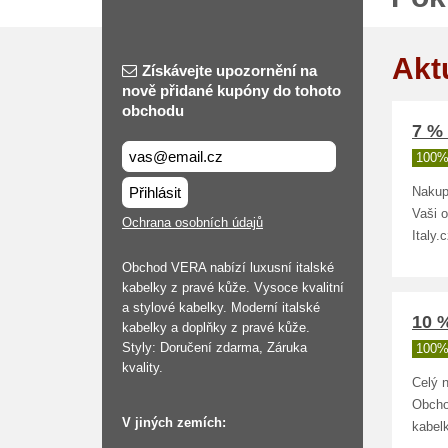
Akt
Získávejte upozornění na
nově přidané kupóny do tohoto
obchodu
7 % 
100%
Přihlásit
Nakup
Vaši 
Ochrana osobních údajů
Italy.
Obchod VERA nabízí luxusní italské
kabelky z pravé kůže. Vysoce kvalitní
a stylové kabelky. Moderní italské
10 %
kabelky a doplňky z pravé kůže.
Styly: Doručení zdarma, Záruka
100%
kvality.
Celý 
Obcho
V jiných zemích:
kabelk