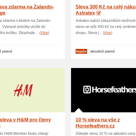
ava zdarma na Zalando-
Sleva 300 Kč na celý nák
ge
Astratex
a zdarma s kódem na Zalando-
Astratex nabízí zákazníkům možnost 
 Vybrané položky vložte do
slevu ve výši 300 Kč na celý sortimen
ho košíku. Zkopírujte ... (
Více
)
shopu. Sleva j... (
Více
)
ě platné
kupón
aktuálně platné
sleva v H&M pro členy
10 % sleva na vše z
u
Horsefeathers.cz
íci H&M Member klubu získají
Získejte slevu 10 % na aktuální ceny