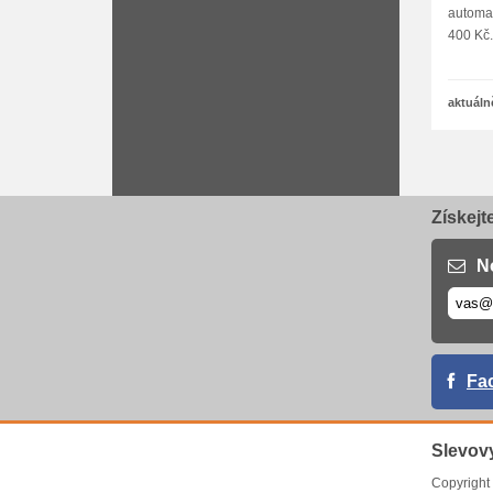
automat
400 Kč.
aktuáln
Získejt
N
Fa
Slevov
Copyrigh