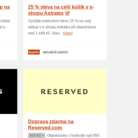
up na
25 % sleva na celý košík v e-
shopu Astratex
získat
Využijte exkluzivní slevu 25 % na celý
t e-
nákup v e-shopu Astratex při objednávce
nad 1 499 Kč. Slev... (
Více
)
kupón
aktuálně platné
Doprava zdarma na
Reserved.com
950 Kč +
Objednávky v hodnotě nad 950