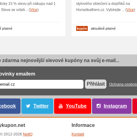
icky 15 % slevu při nákupu nad 1
stylového oblečení a doplňků na
 Sleva se vztah... (
Více
)
Horsefeathers.cz. Vybírejte ... (
Více
)
ě platné
kupón
aktuálně platné
e zdarma nejnovější slevové kupóny na svůj e-mail...
ovinky emailem
Přihlásit
Ochrana osobní
cebook
Twitter
YouTube
Instagram
ykupon.net
Informace
t © 2012-2026
NetIQ
.
Kontakt