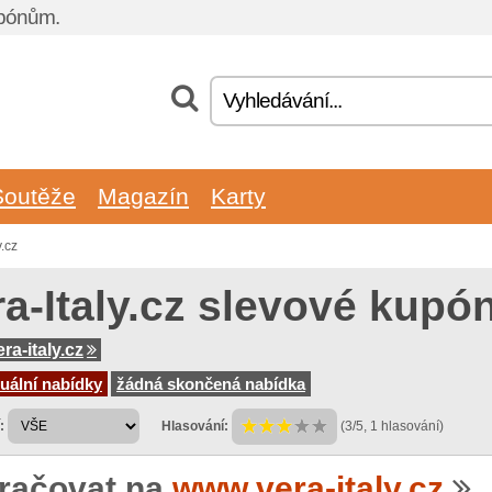
upónům.
Soutěže
Magazín
Karty
.cz
ra-Italy.cz slevové kupó
ra-italy.cz
uální nabídky
žádná skončená nabídka
:
Hlasování:
(3/5, 1 hlasování)
račovat na
www.vera-italy.cz