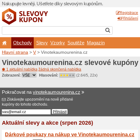
Nakupujte levněji. Ušetřet
Obchody
Slevy
Vz
Hlavní strana
>
V
> Vinote