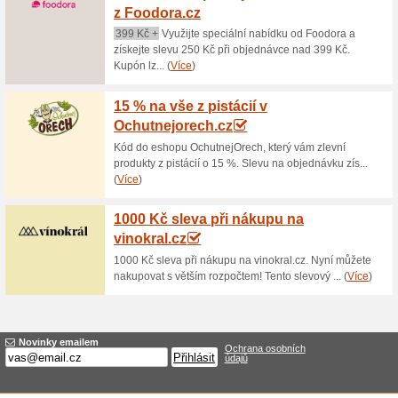
Aktuální slevy a akc
Dárkové poukazy na 
67% fungovalo
Akce
Chcete udělat svým blízkým či
dárkový poukaz do obchodu V
v hodnotě: 500 Kč, 1 000 Kč, 