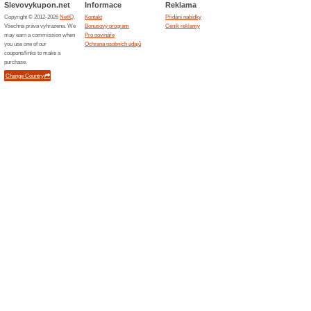
Podobné slevy a ak
15 % s
Získejte 
shopu Griz
Sleva 
WOLT