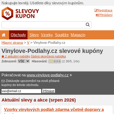
Nakupujte levněji. Ušetřet
Obchody
Slevy
Vz
Hlavní strana
>
V
> Vinylov