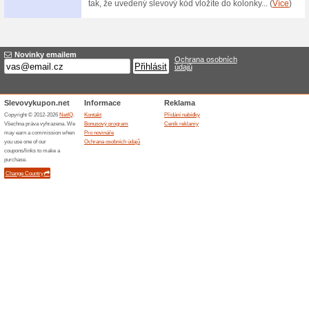
zdarma.
Doprava zdarma na V
100% fungovalo
Akce
Každý nákup, který přesáhne 
Vinylove-Podlahy.cz dopravu
prodejně podlah a koberců Šk
budova B5.