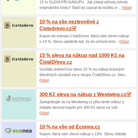
Aktuální slevy a akc
Vzorky vinylových p
katalogu
100% fungovalo
Zdarma
Získejte od Vinylove-Podlahy.
max. 3 ks (velikost cca. 30 cm
dopravu do Zásilkovny zdarma