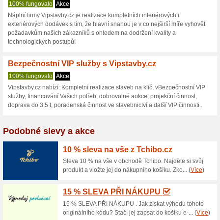
Vipstavby.cz s
2 aktuální nabídky
žádná sko
Zobrazení:
Hlasován
Pokračovat na
www.vipsta
Získávejte upozornění na no
kupóny do tohoto obchodu.
Př