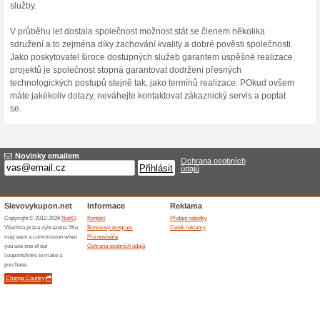
10 % n
Kupon, kt
tak, že u
Více o Vipstavby.
Nakupování na Vipstavby.c