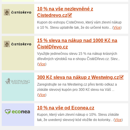
Aktuální slevy a akc
Návrh a kompletní pří
100% fungovalo
Akce
Náplní firmy Vipstavby.cz je r
exteriérových dodávek s tím, ž
požadavkům našich zákazníků 
technologických postupů!