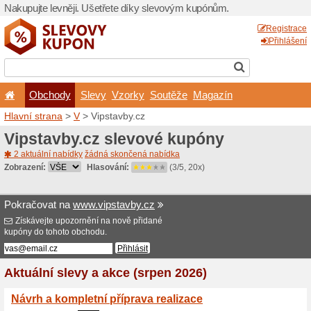
Nakupujte levněji. Ušetřet
Obchody
Slevy
Vz
Hlavní strana
>
V
> Vipstav