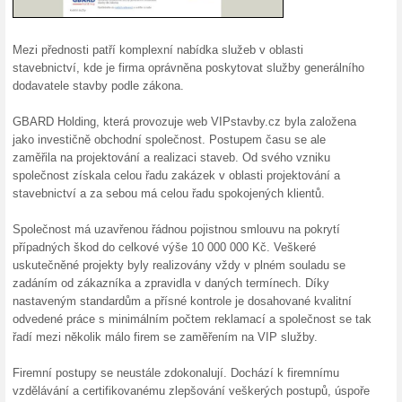
10 % s
Sleva 10 
produkt a
15 % 
15 % SLE
origináln