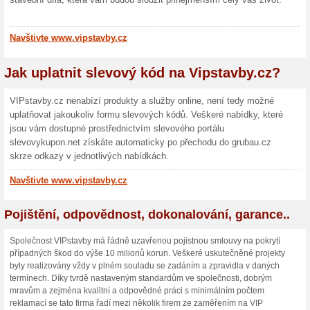
Využijte
dřevěných
(
Více
)
300 Kč
Zaregistr
získáte s
(
Více
)