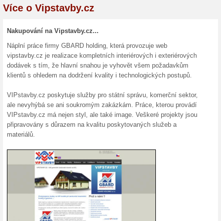
Bezpečnostní VIP slu
100% fungovalo
Akce
Vipstavby.cz nabízí: Kompletní
služby, financování Vašich pot
doprava do 3,5 t, poradenská č
Podobné slevy a ak