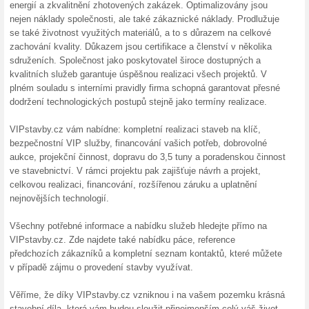
10 % n
Cisted
Kupon do
o 10 %. S
15 % s
ČistéD