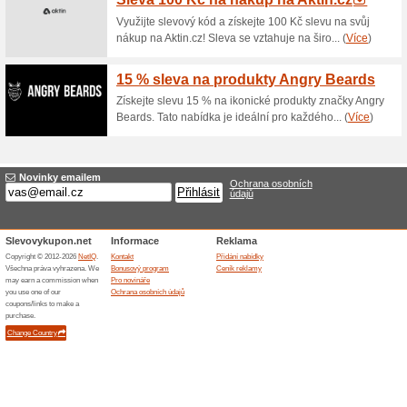
Dárkové poukazy od V
100% fungovalo
Akce
Potěšte své blízké originálním
nebo Vánoce za pár vteřin bez
dárkovou poukázku od Vitamin
Věrnostní programy v
67% fungovalo
Akce