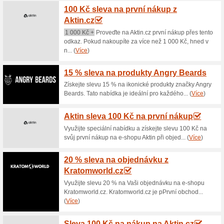
Aktuální slevy a akc
25 % sleva na přírod
100% fungovalo
Kupón
Objevte doplňky stravy VitaHar
receptur a moderní vědy. Podp
vytvořte si svůj životní styl dř