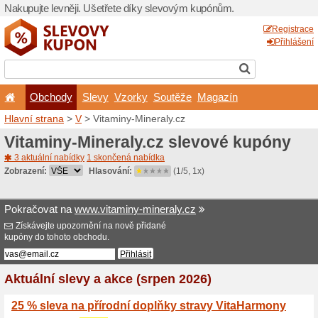
Nakupujte levněji. Ušetřet
Obchody
Slevy
Vz
Hlavní strana
>
V
> Vitamin