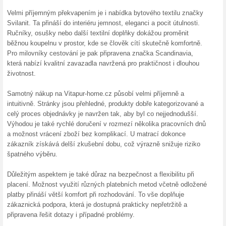
400 Kč sleva na prvn
100% fungovalo
Akce
Zaregistrujte se k odběru new
emailu vám pošlou slevu. Záro
nejnovějších trendech, novýc
Vitapur-Home.
Skončené nabídky... (22x)