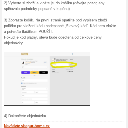
těžké pochopit proč. Jakmil
obchodu, rychle zjistí, že n
ale o promyšlený koncept, kt
estetiku do jednoho celku.