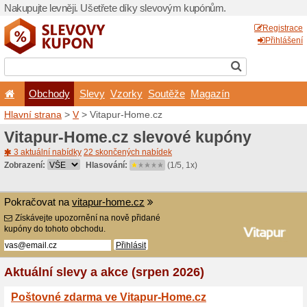
Nakupujte levněji. Ušetřet
Obchody
Slevy
Vz
Hlavní strana
>
V
> Vitapu