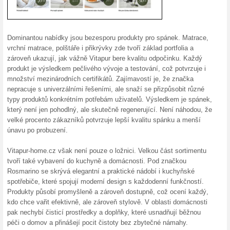
5 % sleva na vše ve 
100% fungovalo
Kupón
Kód do eshopu Vitapur-Home, 
objednávku získáte tak, že d
vyplníte slevový kód/kupón a n
Nakupte výhodně v e-shopu V