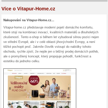
Aktuální slevy a akc
Poštovné zdarma ve 
100% fungovalo
Kupón
Kód do eshopu Vitapur-Home, 
Vybrané zboží vložte jej do n
kupónu do kolonky v košíku a
nabídky na nákup v internet