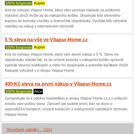
Vitapur-Home.c
3 aktuální nabídky
22 skonče
Zobrazení:
Hlasován
Pokračovat na
vitapur-ho
Získávejte upozornění na no
kupóny do tohoto obchodu.
Př