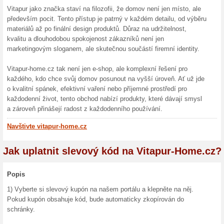
Více o Vitapur-Ho
Nakupování na Vitapur-Hom
Vitapur-home.cz představuje
které stojí na kombinaci ino
zkušeností. Tento e-shop si
ve střední Evropě, ale i v ce