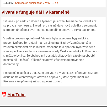
získáte tak, že do svého nákup
tlačítkem Vložit. Nakoupíte ta
10 % sleva v rámci Gl
100% fungovalo
Kupón
Sleva 10 % na zboží z Vivanti
nákupního košíku vložíte slevo
tak výhodně a ušetříte v inte