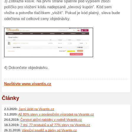
10 % sleva na nákup v e-shopu
e-shopu a získejte slevu z vaš
ještě před platbou za zboží. 
peněz díky slevovykupon.net.
20 % sleva na značku 
100% fungovalo
Kupón
Sleva -20 % na značku Argital