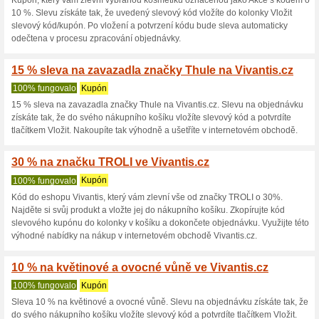
100% fungovalo
Kupón
Sleva -10 % na produkty na pé
tak, že ve svém nákupním koší
potvrdíte tlačítkem Vložit. Tím
15 % sleva na hranaté
100% fungovalo
Kupón
Sleva -15 % na hranaté hodink
ve svém nákupním košíku vypl