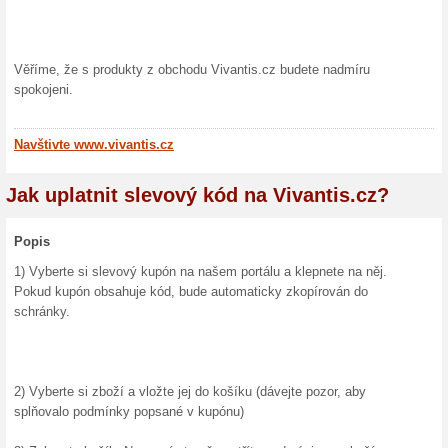
20 % na šperky a hodi
100% fungovalo
Kupón
Veškeré nezlevněné šperky a h
se slevou 20%. Vložte do své
dostanete slevu. Využijte tét
obchodě Vivantis.cz.
10 % extra sleva na v
100% fungovalo
Kupón