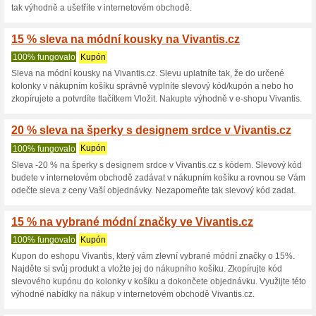
35 % na značku Niceb
100% fungovalo
Kupón
Sleva 35 % na značku Niceboy
nákupního košíku vložíte slevo
tak výhodně a ušetříte v inte
10 % sleva na vybran
100% fungovalo
Kupón
Kupon, který vám zlevní vybr