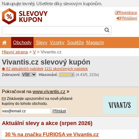
Nakupujte levněji. Ušetřet
Obchody
Slevy
Vz
Hlavní strana
>
V
> Vivantis