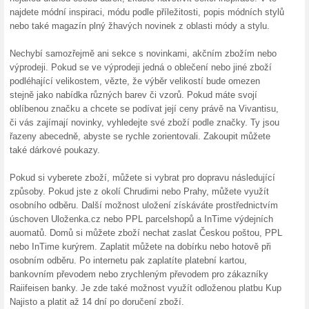
tak výhodně a ušetříte v inte
30 % na hodinky či šp
100% fungovalo
Kupón
Sleva 30 % na hodinky či šper
do svého nákupního košíku vlož
Nakoupíte tak výhodně a ušetř