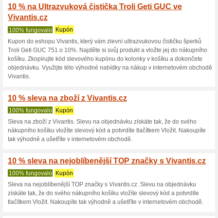
20 % sleva na značku 
100% fungovalo
Kupón
Sleva -20 % na značku Alisia v
svém nákupním košíku vyplníte
tlačítkem Vložit. Tím získáte s
25 % sleva na značku 
100% fungovalo
Kupón