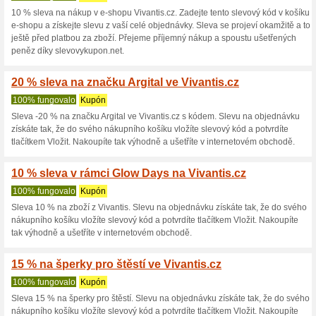
potvrdíte tlačítkem Vložit. Tím
60 % na Vivantis.cz
100% fungovalo
Kupón
Velký sezónní výprodej se sle
svého nákupního košíku vložíte
Nakoupíte tak výhodně a ušetř