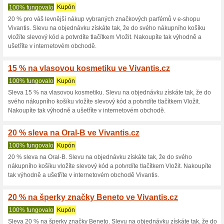
tlačítkem Vložit. Nakoupíte ta
30 % na značku TROLI
100% fungovalo
Kupón
Kód do eshopu Vivantis, kter
Najděte si svůj produkt a vlož
slevového kupónu do kolonky 
výhodné nabídky na nákup v i