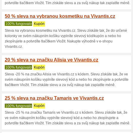
Aktuální slevy a akc
30 % na značku FURI
100% fungovalo
Kupón
Brz
Sleva 30 % na značku FURIOSA
svého nákupního košíku vložíte
Nakoupíte tak výhodně a ušetř