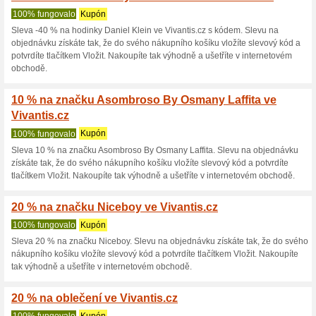
tlačítkem Vložit. Nakoupíte ta
20 % sleva na vybran
100% fungovalo
Kupón
Slevový kód na vybrané novink
a vložte jej do nákupního koš
v košíku a dokončete objedná
internetovém obchodě Vivanti