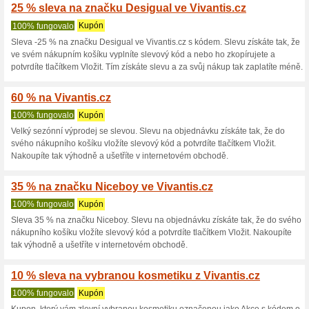
15 % na produkty La R
100% fungovalo
Kupón
Brz
Sleva na produkty La Rive. Sl
nákupního košíku vložíte slevo
tak výhodně a ušetříte v inte
10 % sleva na produkt