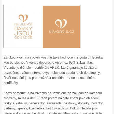
Sleva na nejoblíbenější TOP z
získáte tak, že do svého nákup
tlačítkem Vložit. Nakoupíte ta
15 % sleva na produk
100% fungovalo
Kupón
15 % sleva na produkty Pharma
nákupního košíku opíšete slevo