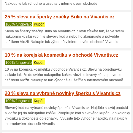
potvrdíte tlačítkem Vložit. Tím
50 % sleva na vybran
100% fungovalo
Kupón
Sleva na vybranou kosmetiku n
kolonky ve svém nákupním koš
zkopírujete a potvrdíte tlačít
Vivantis.cz.