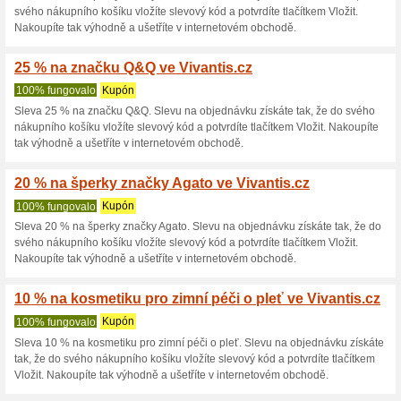
10 % na květinové a 
100% fungovalo
Kupón
Sleva 10 % na květinové a ov
do svého nákupního košíku vlož
Nakoupíte tak výhodně a ušetř
25 % sleva na šperky 
100% fungovalo
Kupón