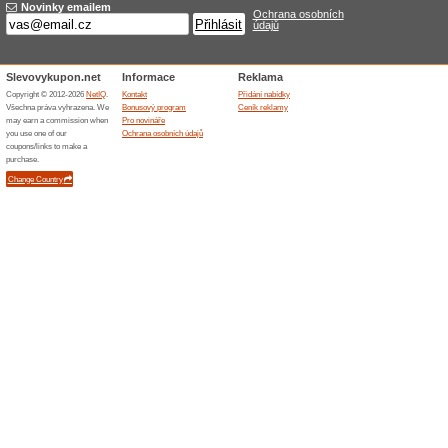
15 % na šperky pro št
100% fungovalo
Kupón
Sleva 15 % na šperky pro štěs
nákupního košíku vložíte slevo
tak výhodně a ušetříte v inte
15 % sleva na módní 
100% fungovalo
Kupón