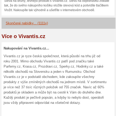
10 % sleva na zboží z
100% fungovalo
Kupón
Sleva na zboží z Vivantis. Sl
nákupního košíku vložíte slevo
tak výhodně a ušetříte v inte
10 % sleva na nejoblí
100% fungovalo
Kupón