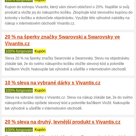
10 % na Ultrazvuková 
Vivantis.cz
100% fungovalo
Kupón
Kupon do eshopu Vivantis, kte
Troli Geti GUC 751 o 10%. Naj
košíku. Zkopírujte kód slevo
objednávku. Využijte této vý
Vivantis.