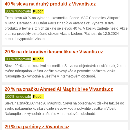
10 %. Slevu získáte tak, že uv
slevový kód/kupón. Po vložení
odečtena v procesu zpracován
15 % sleva na zavazad
100% fungovalo
Kupón
15 % sleva na zavazadla znač
získáte tak, že do svého nákup