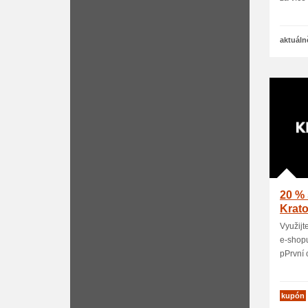
aktuáln
20 % 
Krat
Využijt
e-shopu
pPrvní 
kupón