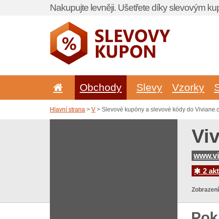
Nakupujte levněji. Ušetřete díky slevovým k
Obchody
Slevy
Vzorky
Hlavní strana
>
V
> Slevové kupóny a slevové kódy do Viviane.
Vi
www.vi
2 akt
Zobrazení
Pok