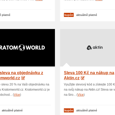
ě platné
kupón
aktuálně platné
sleva na objednávku z
Sleva 100 Kč na nákup na
omworld.cz
Aktin.cz
e slevu 20 % na Vaši objednávku na
Využijte slevový kód a získejte 100 
 Kratomworld.cz. Kratomworld.cz je
na svůj nákup na Aktin.cz! Sleva se 
obchod... (
Více
)
na širo... (
Více
)
aktuálně platné
kupón
aktuálně platné