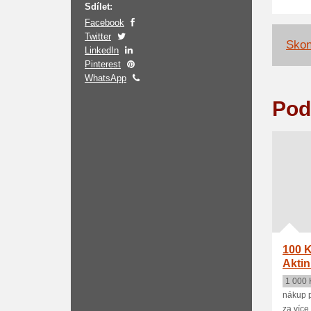
Sdílet:
Facebook
Twitter
Skon
LinkedIn
Pinterest
WhatsApp
Pod
100 K
Aktin
1 000 
nákup p
za více