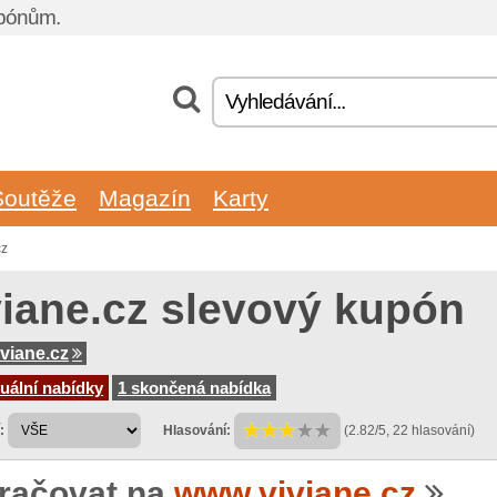
upónům.
Soutěže
Magazín
Karty
cz
viane.cz slevový kupón
viane.cz
uální nabídky
1 skončená nabídka
:
Hlasování:
(2.82/5, 22 hlasování)
račovat na
www.viviane.cz