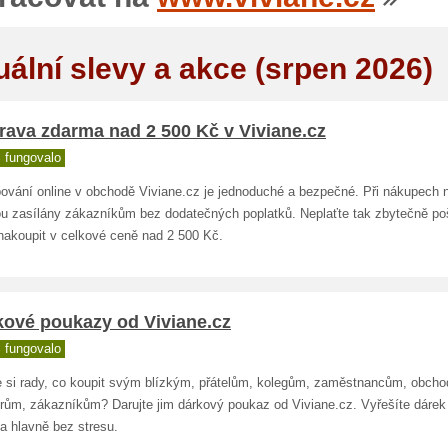
uální slevy a akce (srpen 2026)
rava zdarma nad 2 500 Kč v Viviane.cz
 fungovalo
ování online v obchodě Viviane.cz je jednoduché a bezpečné. Při nákupech 
ou zasílány zákazníkům bez dodatečných poplatků. Neplaťte tak zbytečně po
 nakoupit v celkové ceně nad 2 500 Kč.
kové poukazy od Viviane.cz
 fungovalo
e si rady, co koupit svým blízkým, přátelům, kolegům, zaměstnancům, obch
erům, zákazníkům? Darujte jim dárkový poukaz od Viviane.cz. Vyřešíte dárek
 a hlavně bez stresu.