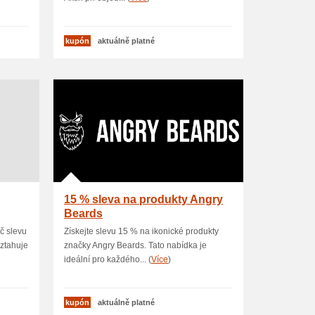
kupón
aktuálně platné
15 % sleva na produkty Angry
Beards
Kč slevu
Získejte slevu 15 % na ikonické produkty
vztahuje
značky Angry Beards. Tato nabídka je
ideální pro každého... (
Více
)
kupón
aktuálně platné