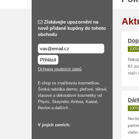
Akt
Získávejte upozornění na
nově přidané kupóny do tohoto
obchodu
Dop
100%
Přihlásit
Nakup
Kč js
Ochrana osobních údajů
stačí
E-shop se značkovou kosmetikou.
Široká nabídka dermo, pleťové, tělové,
vlasové a dekorativní kosmetiky od
Dár
Phyris, Skeyndor, Ainhoa, Kaaral,
Revlon a dalších ...
100%
Nevít
V jiných zemích:
partn
vteřin