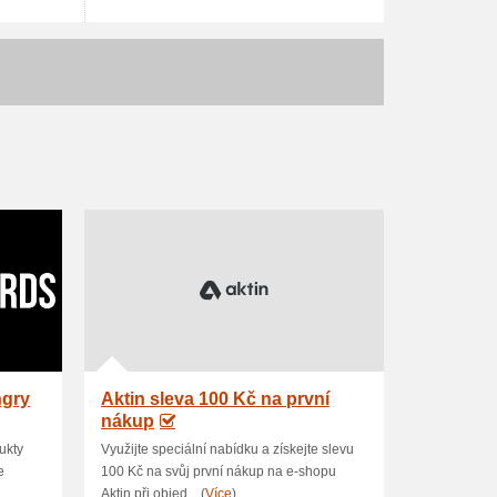
ngry
Aktin sleva 100 Kč na první
nákup
ukty
Využijte speciální nabídku a získejte slevu
e
100 Kč na svůj první nákup na e-shopu
Aktin při objed... (
Více
)