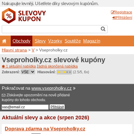
Nakupujte levněji. Ušetřet
Obchody
Slevy
Vz
Hlavní strana
>
V
> Vseproh