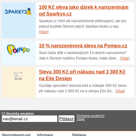
Aktuální slevy a akc
Doprava zdarma na V
72% fungovalo
Akce
Při objednávce nad 1 500 Kč 
zdarma. Platí při platbě přede
dobírečné 55 Kč, neplatí pro d