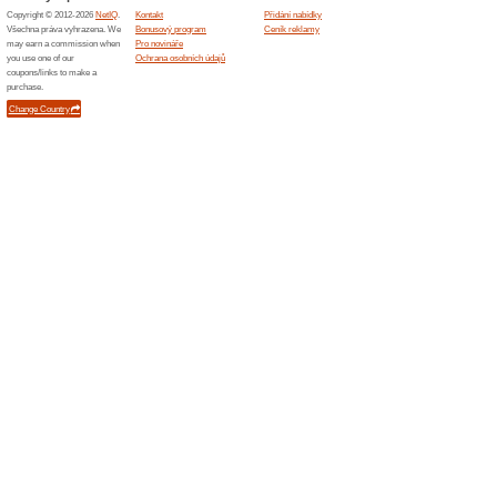
Podobné slevy a ak
20 % n
Kupon do
objednáv
získáte ...
120 Kč