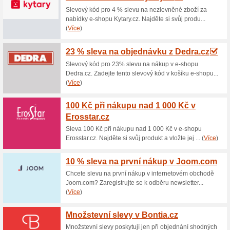
Aktuální slevy a akc
Možný zdarma osobní
69% fungovalo
Akce
Zboží objednané v internetov
vyzvednou na provozovně v Ch
obchod@vyrobafotodarku.cz. Bl