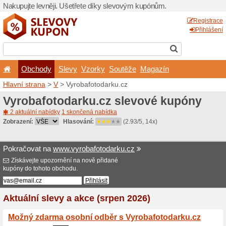
Nakupujte levněji. Ušetřet
Obchody
Slevy
Vz
Hlavní strana
>
V
> Vyrobaf