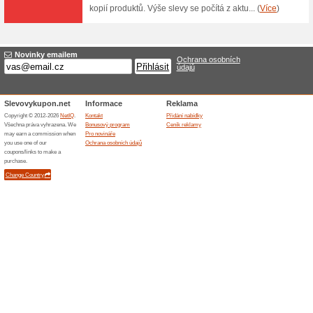
Fotokniha od 469 Kč 
73% fungovalo
Akce
Vytvořte si fotoknihu, kterou 
oblíbené okamžiky v krásné, k
exkluzivním laminovaným pota
Skončené nabídky... (1x)