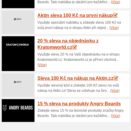
Aktuální slevy a akc
Dárky zdarma od Wa
100% fungovalo
Akce
Chcete dárek? Od internetov
výše objednávky přidávají mal
rozdání nebo odvolání e-sho