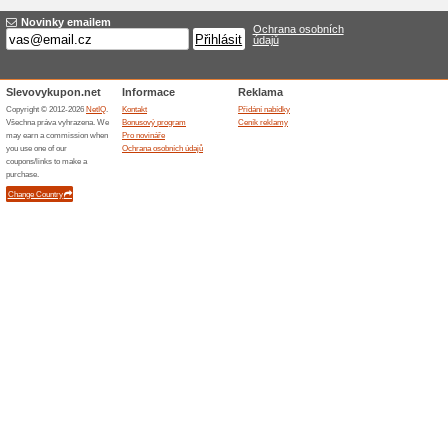
Doprava zdarma nad 
100% fungovalo
Akce
Pokud objednané zboží v int
1 200 Kč, za dopravu nebudete
dopravy přes e-shop a nakupt
Podobné slevy a ak