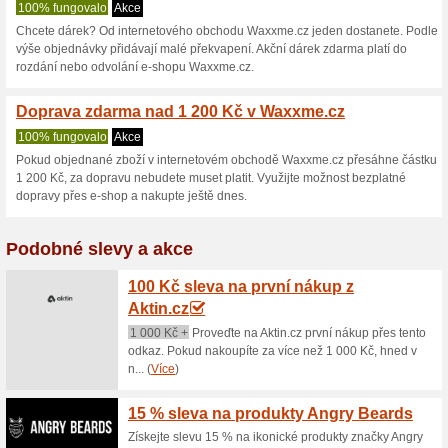
Waxxme.cz sle
2 aktuální nabídky
žádná sko
Zobrazení:
Hlasován
Pokračovat na
waxxme.c
Získávejte upozornění na no
kupóny do tohoto obchodu.
Př