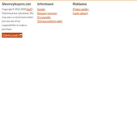
94% fungovalo
Akce
Chcete svým blízkým, přátelům
bylo nejvhodnější? V e-shopu 
různých hodnotách. Kupte dár
Doprava zdarma nad 
100% fungovalo
Akce
Objednejte si v internetovém 