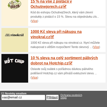
Doprava zdarma nad 2
100% fungovalo
Akce
Objednejte si v internetovém 
Kč a dopravu budete mít zdar
bezplatného dovozu a nakupte
Dárkové poukazy na 