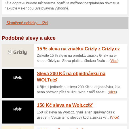
Aktuální slevy a akc
Doprava zdarma po Pr
Wineinstitute.cz
75% fungovalo
Akce
Objednejte si v internetovém 
Kč a dopravu budete mít zdarm
bezplatného dovozu a nakupt