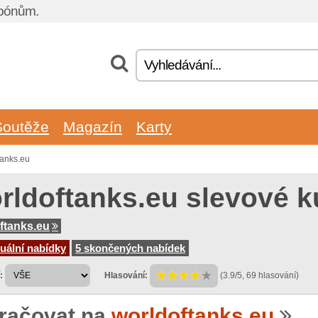
upónům.
Soutěže
Magazín
Karty
tanks.eu
rldoftanks.eu slevové 
ftanks.eu
uální nabídky
5 skončených nabídek
:
Hlasování:
(3.9/5, 69 hlasování)
račovat na
worldoftanks.eu