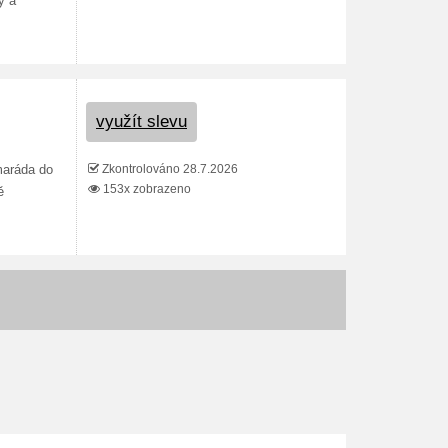
y a
využít slevu
Zkontrolováno 28.7.2026
maráda do
153x zobrazeno
ě