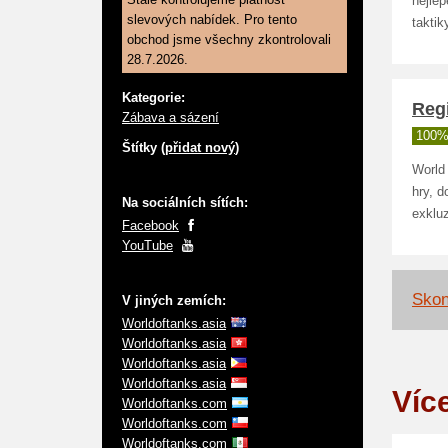
nejlé
slevových nabídek. Pro tento
taktik
obchod jsme všechny zkontrolovali
28.7.2026.
Kategorie:
Reg
Zábava a sázení
100%
Štítky (
přidat nový
)
World
hry, d
Na sociálních sítích:
exklu
Facebook
YouTube
Skon
V jiných zemích:
Worldoftanks.asia
Worldoftanks.asia
Worldoftanks.asia
Worldoftanks.asia
Víc
Worldoftanks.com
Worldoftanks.com
Worldoftanks.com