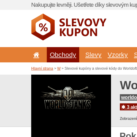
Nakupujte levněji. Ušetřete díky slevovým k
Obchody
Slevy
Vzorky
Hlavní strana
>
W
> Slevové kupóny a slevové kódy do Worldof
Wo
worldo
3 akt
Zobrazení
Pok