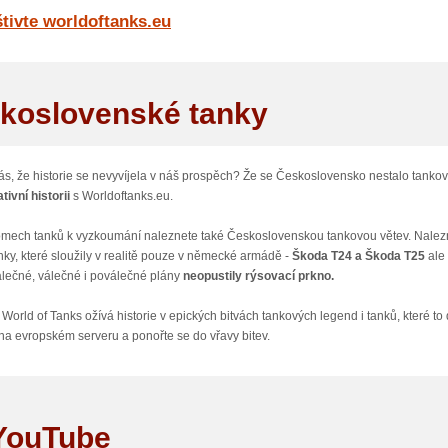
á vozidla disponují celou řadou vlastností, která je činí unikátními. Základním par
tivte worldoftanks.eu
st otáčení tanku i věže, pancíř podvozku a věže, odolnost různých modulů a členů p
 přesnost trefením kanónu nebo omezit jejich rychlost střelbou do motoru. Tanky je
torie střel a výpočet průraznosti pancíře je velmi propracovaný a má svá specifická 
koslovenské tanky
 se můžete okamžitě zaregistrovat a hrát zcela zdarma – ano za hraní s ostatními 
 dokoupit rychlejší postup technickými stromy což zaručuje dřívější dostání se k le
ím peněženky nezískáte. Můžete si zakoupit také prémiová vozidla, která běžně ve
erní měny a jsou v určitých ohledech unikátní – nikoliv však lepší.
ás, že historie se nevyvíjela v náš prospěch? Že se Československo nestalo tanko
tivní historii
s Worldoftanks.eu.
 dostupná kompletně ve většině evropských jazyků včetně Češtiny a to i s plně n
omech tanků k vyzkoumání naleznete také Československou tankovou větev. Nalezn
u podle typu tanku, který máte. Němci mluví německy, Čechoslováci česky. Pokud 
nky, které sloužily v realitě pouze v německé armádě -
Škoda T24 a Škoda T25
ale 
ý počítač (stačí průměrný stroj) můžete se vrhnout do bitvy. Registrace je zcela 
lečné, válečné i poválečné plány
neopustily rýsovací prkno.
of Tanks, která Vás opravňují k získání placených prostředků zdarma.
 World of Tanks ožívá historie v epických bitvách tankových legend i tanků, které to 
na evropském serveru a ponořte se do vřavy bitev.
YouTube