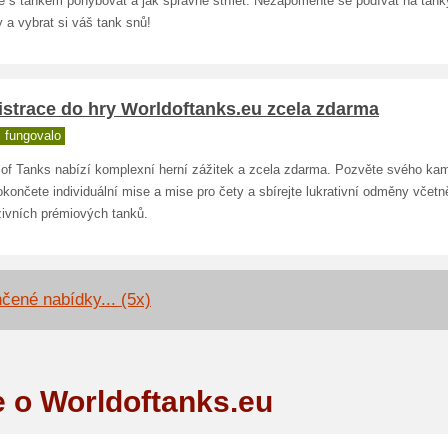
pe s tankem pohybovat a jak správně střílet. Nezapomeňte se podívat na tank
y a vybrat si váš tank snů!
istrace do hry Worldoftanks.eu zcela zdarma
 fungovalo
 of Tanks nabízí komplexní herní zážitek a zcela zdarma. Pozvěte svého ka
okončete individuální mise a mise pro čety a sbírejte lukrativní odměny včetn
zivních prémiových tanků.
čené nabídky... (5x)
e o Worldoftanks.eu