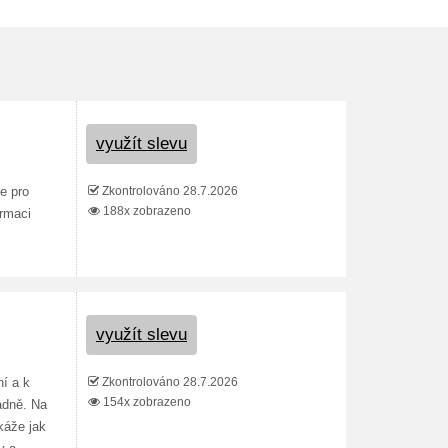
využít slevu
Zkontrolováno 28.7.2026
e pro
188x zobrazeno
ormaci
využít slevu
Zkontrolováno 28.7.2026
ní a k
154x zobrazeno
adně. Na
káže jak