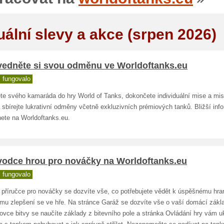
uální slevy a akce (srpen 2026)
vedněte si svou odměnu ve Worldoftanks.eu
 fungovalo
te svého kamaráda do hry World of Tanks, dokončete individuální mise a mis
 sbírejte lukrativní odměny včetně exkluzivních prémiových tanků. Bližší inf
nete na Worldoftanks.eu.
vodce hrou pro nováčky na Worldoftanks.eu
 fungovalo
 příručce pro nováčky se dozvíte vše, co potřebujete vědět k úspěšnému hra
ému zlepšení se ve hře. Na stránce Garáž se dozvíte vše o vaší domácí zákl
ovce bitvy se naučíte základy z bitevního pole a stránka Ovládání hry vám u