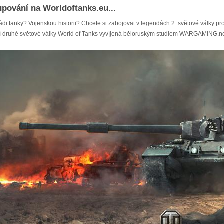
pování na Worldoftanks.eu...
ádi tanky? Vojenskou historii? Chcete si zabojovat v legendách 2. světové války pr
 druhé světové války World of Tanks vyvíjená běloruským studiem WARGAMING.ne