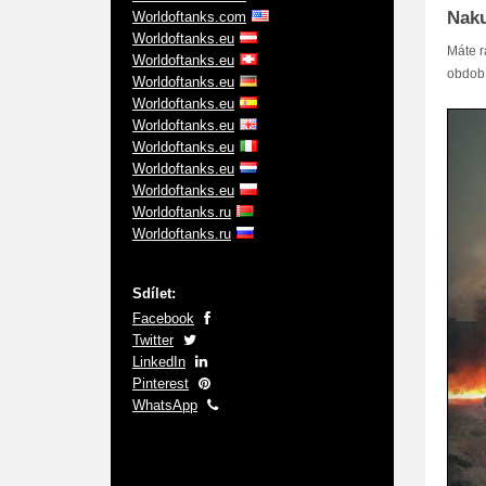
Naku
Worldoftanks.com
Worldoftanks.eu
Máte r
Worldoftanks.eu
období
Worldoftanks.eu
Worldoftanks.eu
Worldoftanks.eu
Worldoftanks.eu
Worldoftanks.eu
Worldoftanks.eu
Worldoftanks.ru
Worldoftanks.ru
Sdílet:
Facebook
Twitter
LinkedIn
Pinterest
WhatsApp