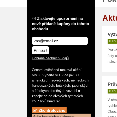
Akt
Získávejte upozornění na
nově přidané kupóny do tohoto
obchodu
Vyz
100%
Přihlásit
Pozvě
čety a
Ochrana osobních údajů
nalez
Cenami ověnčená tanková akční
MMO. Vyberte si z více jak 300
amerických, sovětských, německých,
Prů
francouzských, britských, japonských
a čínských obrněných vozidel a
100%
zapojte se do divokých týmových
V této
PVP bojů hned teď.
rychl
Zkontrolováno
Obraz
Stále kontrolujeme platnost