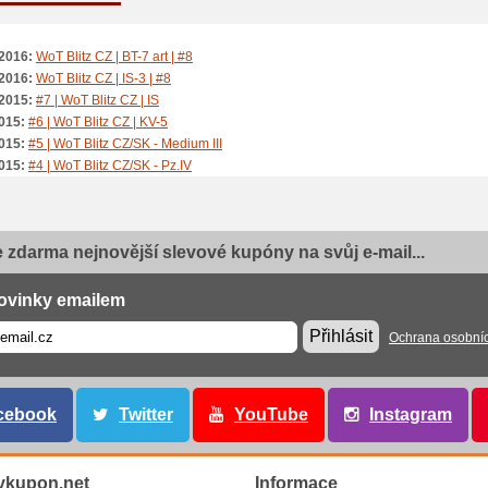
2016:
WoT Blitz CZ | BT-7 art | #8
2016:
WoT Blitz CZ | IS-3 | #8
2015:
#7 | WoT Blitz CZ | IS
015:
#6 | WoT Blitz CZ | KV-5
015:
#5 | WoT Blitz CZ/SK - Medium III
015:
#4 | WoT Blitz CZ/SK - Pz.IV
015:
JgTig 8.8cm vs. Ferdinand | WoT Blitz CZ/SK
015:
IS, Matilda, VK 30.01 P a Jackson | První dojmy | WoT Blitz CZ/SK
015:
#3 | WoT Blitz CZ/SK - KV-1S
e zdarma nejnovější slevové kupóny na svůj e-mail...
015:
#2 | WoT Blitz CZ/SK - M10 Wolverine
015:
#1 | WoT Blitz CZ/SK - SU 100Y
ovinky emailem
Přihlásit
Ochrana osobní
cebook
Twitter
YouTube
Instagram
ykupon.net
Informace