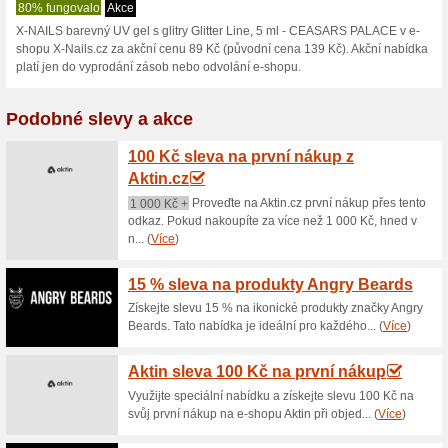
X-Nails.cz slev
1 aktuální nabídka
žádná sko
Zobrazení:
Hlasován
Pokračovat na
www.x-nail
Získávejte upozornění na no
kupóny do tohoto obchodu.
Př