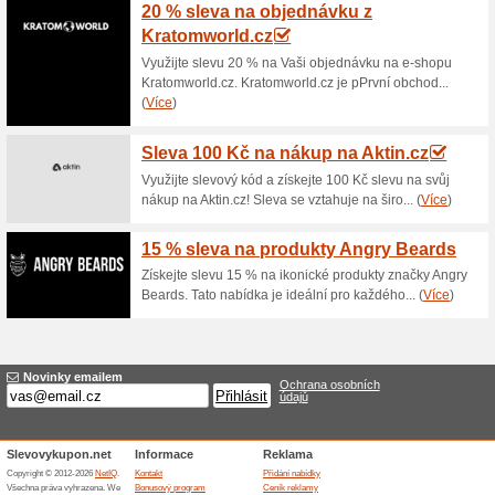
Aktuální slevy a akc
Sleva na barevný UV ge
80% fungovalo
Akce
X-NAILS barevný UV gel s glit
shopu X-Nails.cz za akční ce
platí jen do vyprodání zásob 