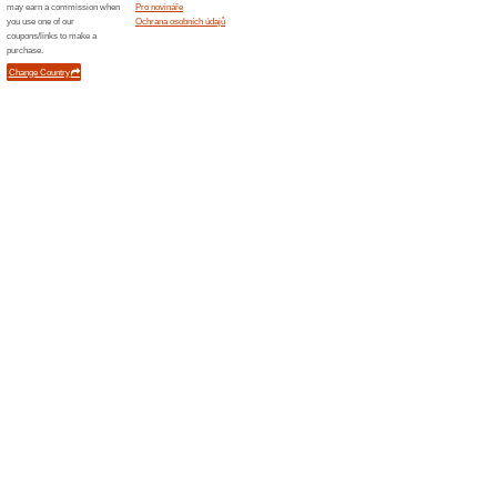
Podobné slevy a ak
100 Kč
Aktin.
1 000 Kč
odkaz. Po
n... (
Více
)