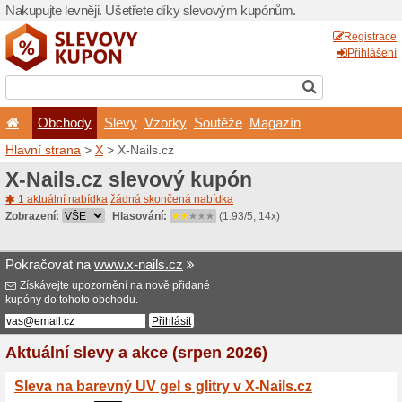
Nakupujte levněji. Ušetřet
Obchody
Slevy
Vz
Hlavní strana
>
X
> X-Nails