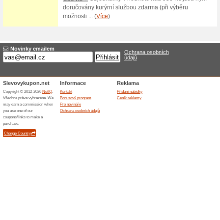
Dárkové poukazy na 
57% fungovalo
Akce
Nejste si jisti výběrem dárku 
poukaz vše vyřeší za Vás. V e
různých hodnotách. Kupte dár
Skončené nabídky... (4x)