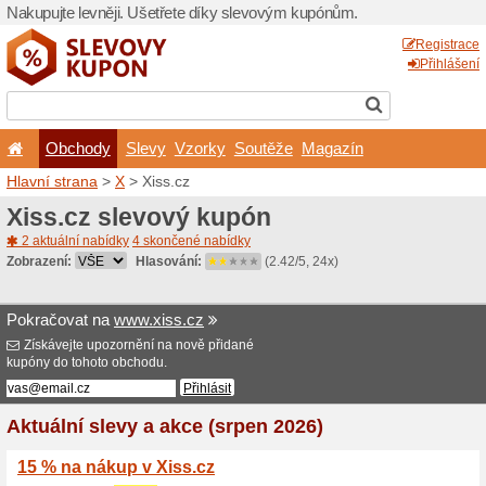
Nakupujte levněji. Ušetřet
Obchody
Slevy
Vz
Hlavní strana
>
X
> Xiss.cz