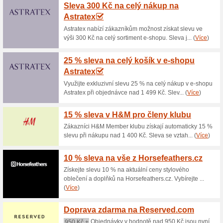
Aktuální slevy a akc
15 % na nákup v Xiss
49% fungovalo
Kupón
Poukaz, který vám zlevní náku
nás na stránce, vložte do kolo
automaticky odečte z ceny nák
nákup a ušetřete.