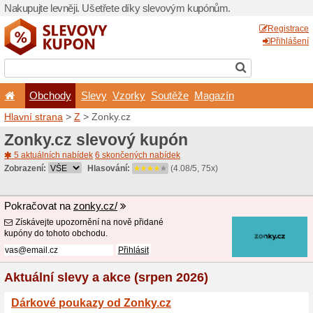
Nakupujte levněji. Ušetřet
Obchody
Slevy
Vz
Hlavní strana
>
Z
> Zonky.