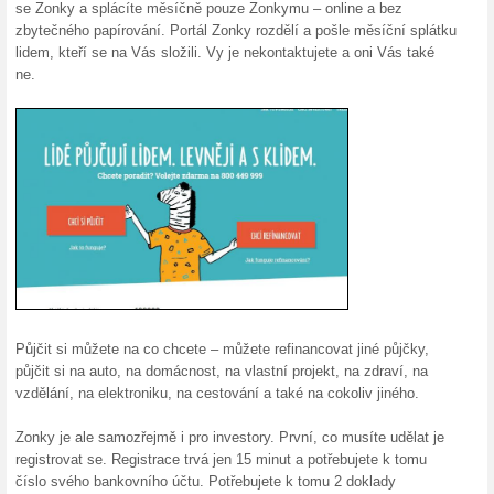
Ideální půjčka od 3,9
100% fungovalo
Akce
Zonky.cz jsou tu pro vás i v ak
19. Chcete s nimi řešit cokoli
Přečtěte si více na Zonky.cz.
Mobilní aplikace zda