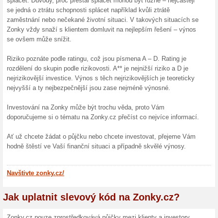
půjčku, do které chcete invest
nejvyšší do jedné půjčky 5 00
Refinancujte své sou
100% fungovalo
Akce
Nevyhovují Vám splátky u více 
refinancujete výhodně. Tu nej
online, odkudkoli a během něk