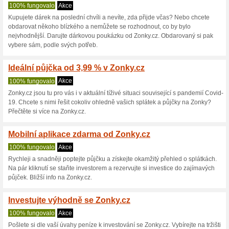
Zonky.cz slevo
5 aktuálních nabídek
6 skonč
Zobrazení:
Hlasován
Pokračovat na
zonky.cz/
Získávejte upozornění na no
kupóny do tohoto obchodu.
Př