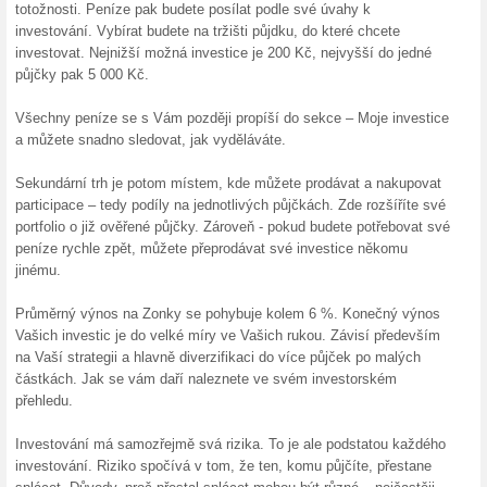
100% fungovalo
Akce
Rychleji a snadněji poptejte p
Na pár kliknutí se staňte inve
půjček. Bližší info na Zonky.cz
Investujte výhodně s
100% fungovalo
Akce
Pošlete si dle vaší úvahy peníz