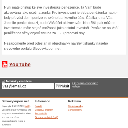
Potřebujete si půjčit? Napišt
splácí jenom jedna splátka
dobu anonymní. Zonky se o
se Zonky a splácíte měsíčn
zbytečného papírování. Port
lidem, kteří se na Vás složil
ne.