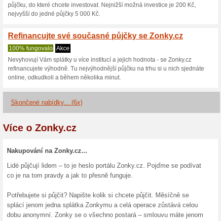
Aktuální slevy a akc
Dárkové poukazy od 
100% fungovalo
Akce
Kupujete dárek na poslední ch
obdarovat někoho blízkého a 
nejvhodnější. Darujte dárkov
vybere sám, podle svých potř