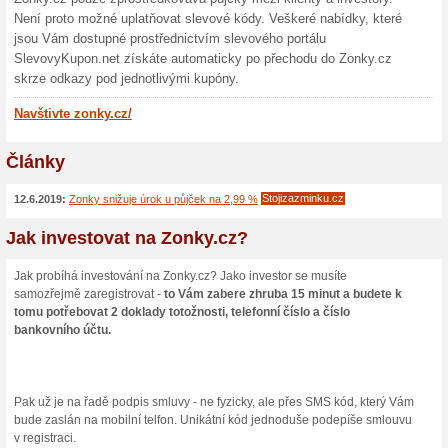
Skončené nabídky... (6x)
Více o Zonky.cz
Nakupování na Zonky.cz...
Lidé půjčují lidem – to je h
co je na tom pravdy a jak to