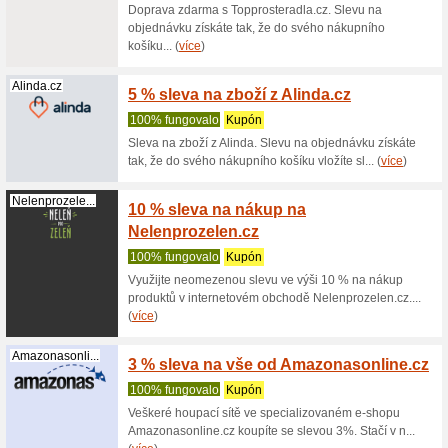
Na 1 použ
Získejte 
značky Ph
(
více
)
Philips.cz
25 % s
100% fu
Získejte 
Philips S