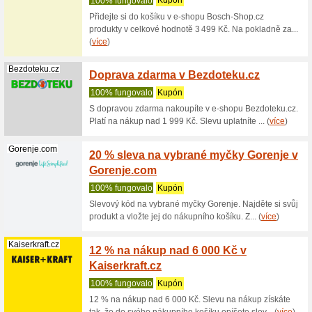
Toppro
100% fu
Kupon do
nákup o 1
(
více
)
Philips.cz
Sleva 
100% fu