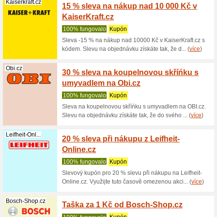
Kaiserkraft.cz
20 % s
100% fu
20 % slev
objednávk
(
více
)
Topprosterad...
12 % n