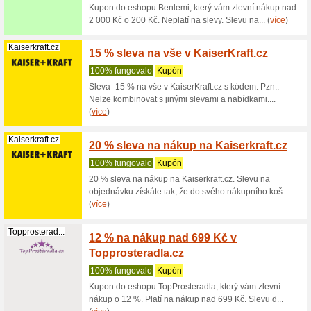
Vložte d
objednávk
(
více
)
Plaza.cz
100 Kč
100% fu
Kód do es
100 Kč. P
(
více
)