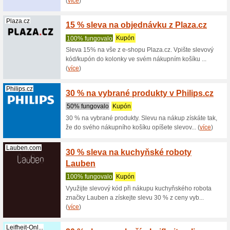
Leifheit-Onl...
10 % s
100% fu
Sleva na 
získáte t
Nejzidle.cz
100 Kč