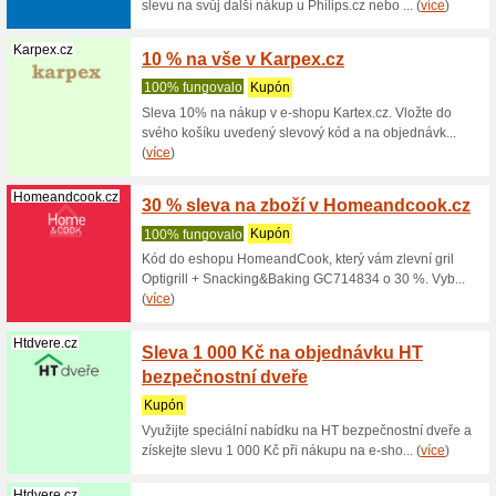
(
více
)
Topprosterad...
Doprav
100% fu
Doprava 
objednáv
košíku... (
Alinda.cz