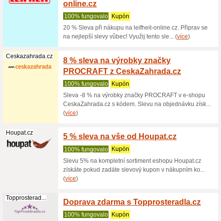
Penzo
100% fu
Slevový 
Najděte s
Philips.cz
Sleva 
Philip