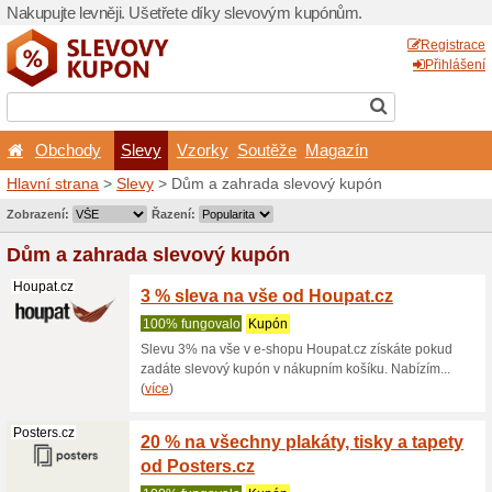
Nakupujte levněji. Ušetřet
Obchody
Slevy
Vz
Hlavní strana
>
Slevy
> Dům