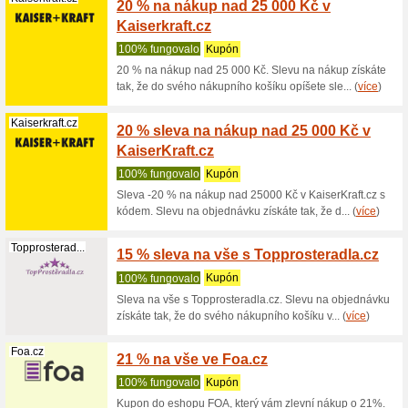
Philips.cz
25 % s
100% fu
Sleva 25 
Zkopírujt
(
více
)
Leifheit-Onl...
20 % S