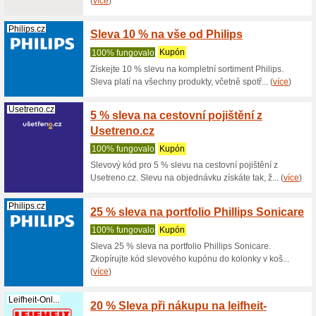
Philips.cz
Slevov
Raiffe
100% fu
Získejte 
kódu, pok
Penzo.cz
5 % sl