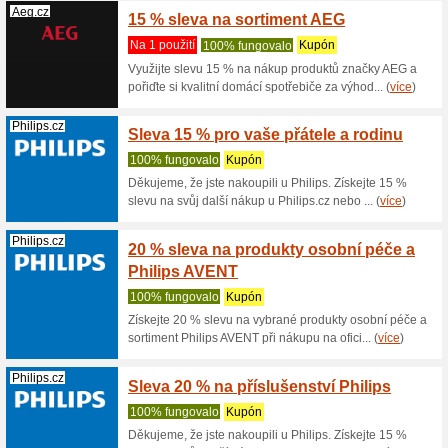
Sleva -8
CeskaZah
(
více
)
Houpat.cz
5 % sl
100% fu
Slevu 5%
získáte p