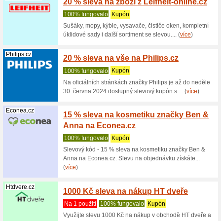
Nejzid
100% fu
Slevový 
Nejzidle.c
Benlemi.cz
200 Kč
Benlem
100% fu