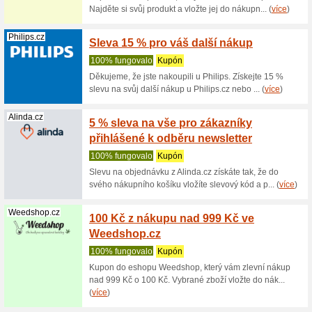
online
100% fu
20 % Slev
na nejlepš
Ceskazahrada.cz
8 % sl
PROCR
100% fu