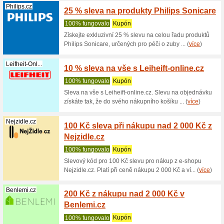
Kaiserkraft.cz
Sleva 
100% fu
Sleva 12 
svého nák
Benlemi.cz
5 % sl
100% fu