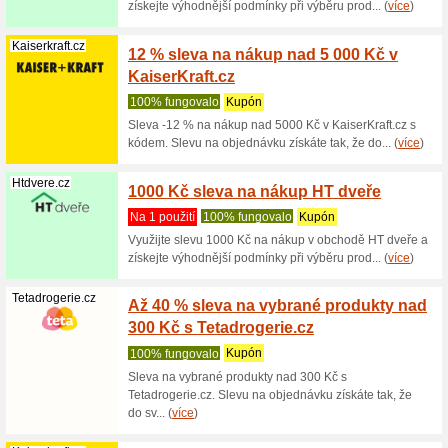
Kupon do
2 000 Kč 
Kaiserkraft.cz
15 % s
100% fu
Sleva -15
Nelze kom
(
více
)