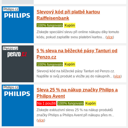
Posters.cz
20 % n
od Pos
100% fu
20 % slev
Posters.c
(
více
)