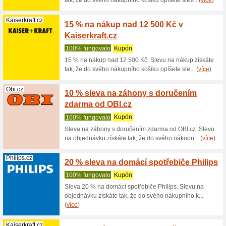
Získejte 
Sleva pla
Usetreno.cz
5 % sl
Usetre
100% fu
Slevový k
Usetreno.