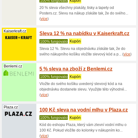
Zobrazení:
Řazení:
Dům a zahrada slev
Houpat.cz
3 % sl
100% fu
Slevu 3%
zadáte sl
(
více
)