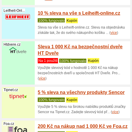
Nakupte 
zadejte u
(
více
)
Kobercekk.cz
12 % s
Kober
100% fu
Využijte 