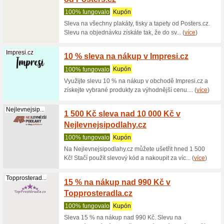
Zobrazení:
Řazení:
Dům a zahrada slev
Rossmann.cz
20 % s
Rossm
100% fu
Slevu na 
nákupního