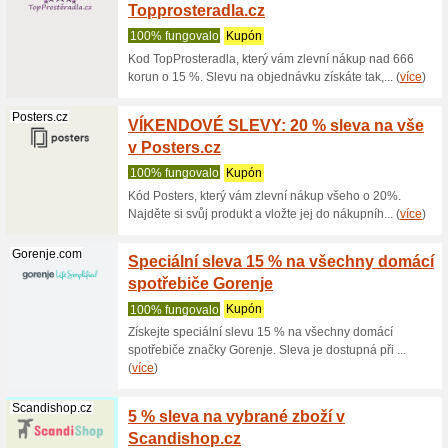
Sleva -20
hodnota o
Impresi.cz
20 % s
Na 1 použ
Oslavte s
sortiment 