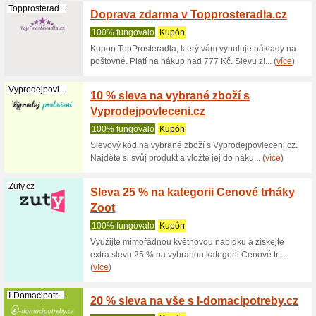
Získejte 
kategorií
Philips.cz
20 % s
Appli
Na 1 použ
Získejte 
Appliance