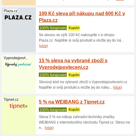
100% fu
Se slevou
Obývací p
(
více
)
Philips.cz
Sleva 
Philip
100% fu