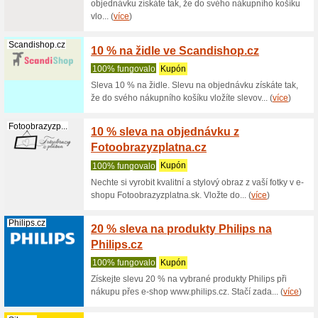
(
více
)
Posters.cz
20 % n
od Pos
100% fu
Sleva na 
Slevu na 