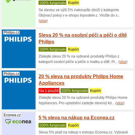
100% fu
Na Nejlev
Kč! Stačí 
Topprosterad...
15 % n
Toppro
100% fu
Sleva 15