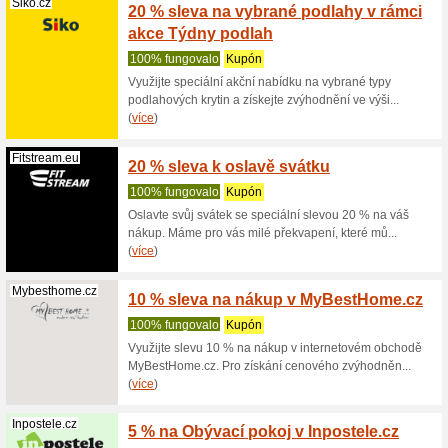
Impresi.cz
10 % s
100% fu
Využijte 
získejte 
Nejlevnejsip...
1 500 
Nejlev