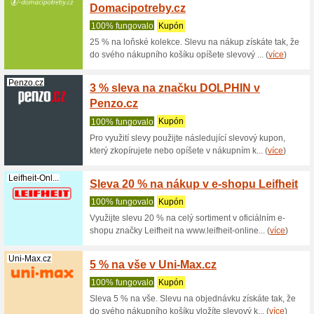
Mybesthome.cz
10 % s
100% fu
Využijte
MyBestHo
(
více
)
Inpostele.cz
5 % na