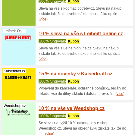
Econea.cz
5 % sl
100% fu
Sleva 5%
položky v
Vlajkysveta.cz
3 % sl
100% fu