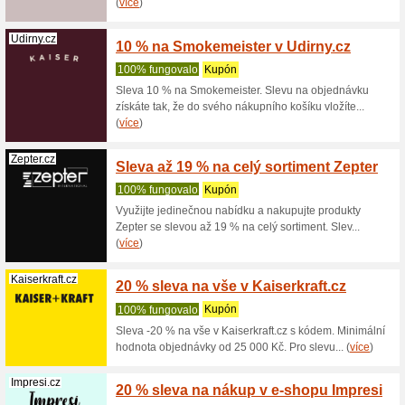
10 % s
Fotoob
100% fu
Nechte si 
shopu Fot
Philips.cz
20 % s
Philips