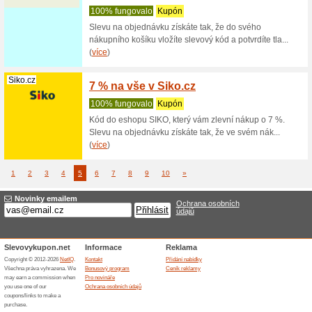
Vlajkysveta.cz
3 % sl
100% fu
Nakupte 
zadejte u
(
více
)
Dormeo.cz
Sleva 
100% fu