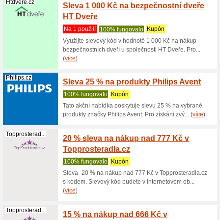
Sleva 
100% fu
Využijte 
Zepter se
(
více
)
Kaiserkraft.cz
20 % s
100% fu