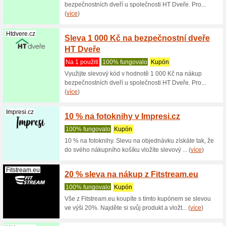
(
více
)
Udirny.cz
10 % n
100% fu
Sleva 10
získáte t
(
více
)
Zepter.cz