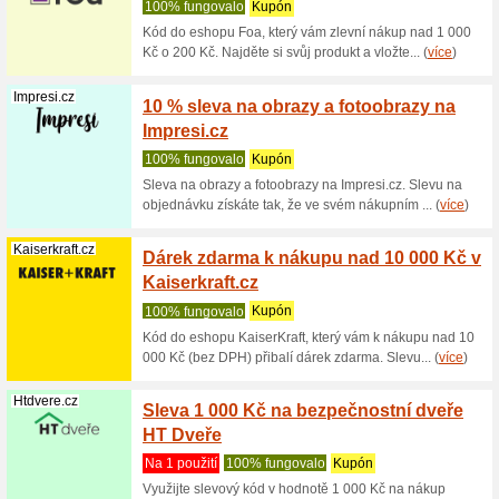
prodejnác
(
více
)
Vlajkysveta.cz
3 % sl
Vlajky
100% fu
Nakupte 
zadejte u