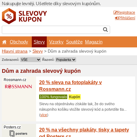
Nakupujte levněji. Ušetřet
Obchody
Slevy
Vz
Hlavní strana
>
Slevy
> Dům