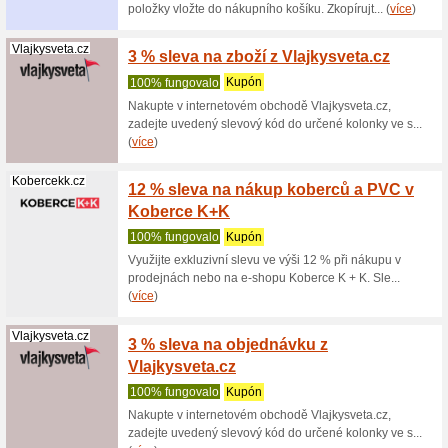
objednávk
vlo... (
víc
Scandishop.cz
10 % n
100% fu
Sleva 10 
že do své
Fotoobrazyzp...