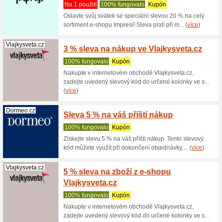
100% fu
Získejte 
nákupu př
Siko.cz
20 % s
akce T
100% fu
Využijte 