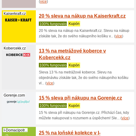
podlahový
(
více
)
Fitstream.eu
20 % s
100% fu
Oslavte s
nákup. Má
(
více
)