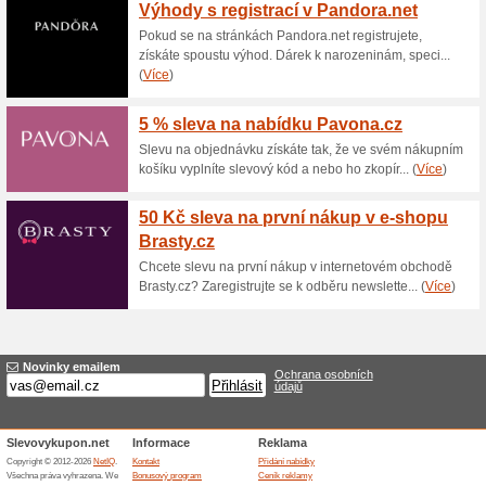
Aktuální slevy a akc
5 % sleva na Addage
100% fungovalo
Kupón
Slevový kupón pro 5 % slevu 
šperky Addagems.cz. Využijte
se Vám rovnou odečte z ceny