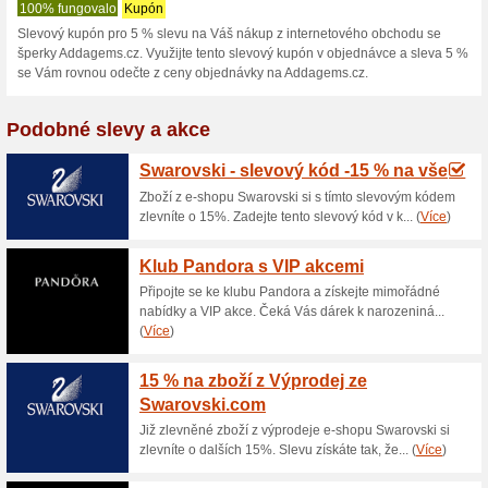
Addagems.cz s
1 aktuální nabídka
žádná sko
Zobrazení:
Hlasován
Pokračovat na
addagems.
Získávejte upozornění na no
kupóny do tohoto obchodu.
Př