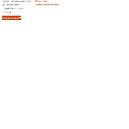
Podobné slevy a ak
Swarov
Zboží z e
zlevníte 
Klub P
Připojte 