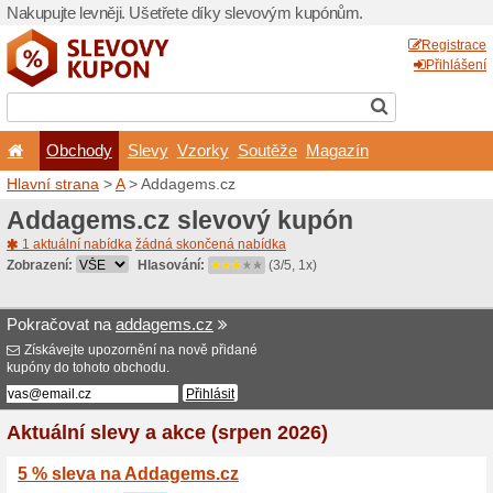
Nakupujte levněji. Ušetřet
Obchody
Slevy
Vz
Hlavní strana
>
A
> Addage