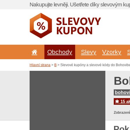
Nakupujte levněji. Ušetřete díky slevovým k
Obchody
Slevy
Vzorky
Hlavní strana
>
B
> Slevové kupóny a slevové kódy do Bohovib
Bo
bohovi
15 ak
Zobrazení
Pok