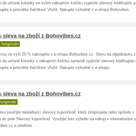
že do určené kolonky ve svém nákupním košíku vyplníte slevový kód/kupón a
ujete a potvrdíte tlačítkem Vložit. Nakupte výhodně v e-shopu Bohovibes.
 sleva na zboží z Bohovibes.cz
 fungovalo
evou ve výši 20 % nakoupíte v e-shopu Bohovibes.cz. Slevu na objednávku z
že do určené kolonky v nákupním košíku správně vyplníte slevový kód/kupón 
ujete a potvrdíte tlačítkem Vložit. Nakupte výhodně v e-shopu.
 sleva na zboží z Bohovibes.cz
fungovalo
evu použijte následující slevový kupon/kód, který zkopírujete nebo opíšete 
u do pole Slevový kupon/kód. Využijte tuto výhodu na nákup v internetovém
ibes.cz a ušetřete.