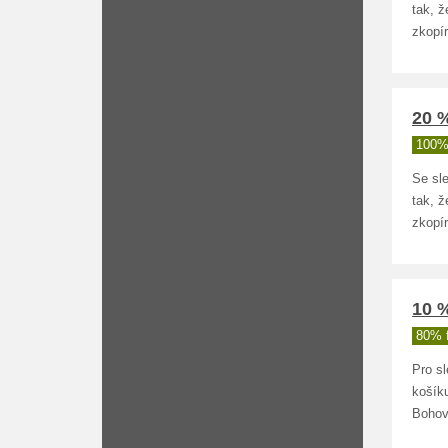
tak, 
zkopír
20 %
100%
Se sl
tak, 
zkopír
10 %
80% 
Pro sl
košík
Bohov