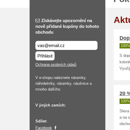
Akt
Získávejte upozornění na
nově přidané kupóny do tohoto
obchodu
Dop
100%
Přihlásit
S dop
kolon
Ochrana osobních údajů
Využi
V e-shopu naleznete náramky,
náhrdelníky, náramky, náušnice a
mnoho dalšího.
20 
100%
V jiných zemích:
Sleva
a na 
Sdílet:
obcho
Facebook