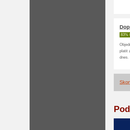
Dop
83% 
Objed
plati
dnes.
Skon
Pod