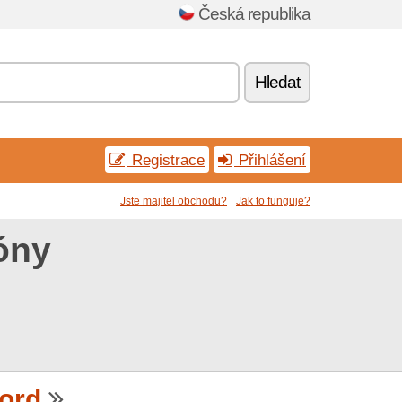
Česká republika
Hledat
Registrace
Přihlášení
Jste majitel obchodu?
Jak to funguje?
óny
ord