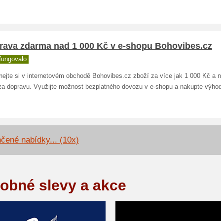
rava zdarma nad 1 000 Kč v e-shopu Bohovibes.cz
fungovalo
nejte si v internetovém obchodě Bohovibes.cz zboží za více jak 1 000 Kč a 
t za dopravu. Využijte možnost bezplatného dovozu v e-shopu a nakupte výhod
čené nabídky... (10x)
obné slevy a akce