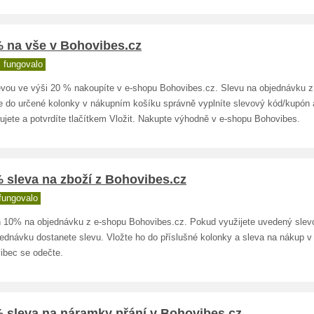
% na vše v Bohovibes.cz
 fungovalo
evou ve výši 20 % nakoupíte v e-shopu Bohovibes.cz. Slevu na objednávku z
že do určené kolonky v nákupním košíku správně vyplníte slevový kód/kupón 
ujete a potvrdíte tlačítkem Vložit. Nakupte výhodně v e-shopu Bohovibes.
 sleva na zboží z Bohovibes.cz
fungovalo
 10% na objednávku z e-shopu Bohovibes.cz. Pokud využijete uvedený slev
jednávku dostanete slevu. Vložte ho do příslušné kolonky a sleva na nákup v
ibec se odečte.
% sleva na náramky přání v Bohovibes.cz