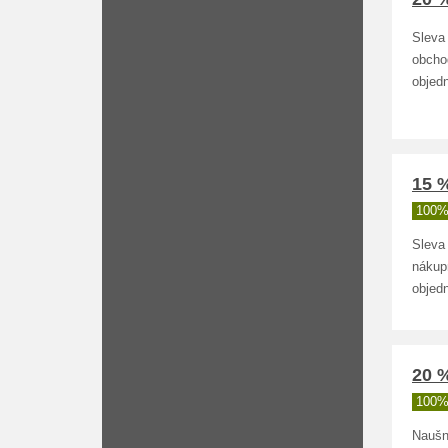
Sleva
obcho
objed
15 
100%
Sleva 
nákup
objed
20 
100%
Naušn