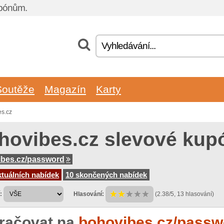
upónům.
Soutěže
Magazín
Karty
es.cz
hovibes.cz slevové kup
bes.cz/password
tuálních nabídek
10 skončených nabídek
:
Hlasování:
(2.38/5, 13 hlasování)
račovat na
bohovibes.cz/passw