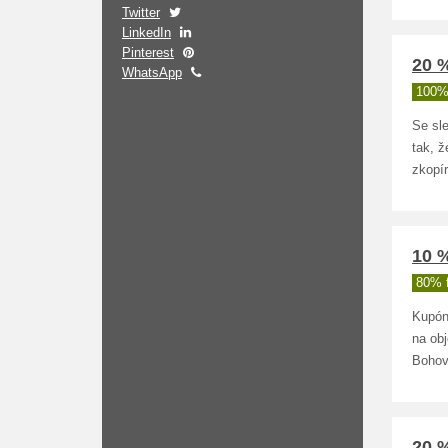
Twitter
LinkedIn
Pinterest
20 
WhatsApp
100%
Se sl
tak, 
zkopír
10 %
80% 
Kupón
na ob
Bohov
20 