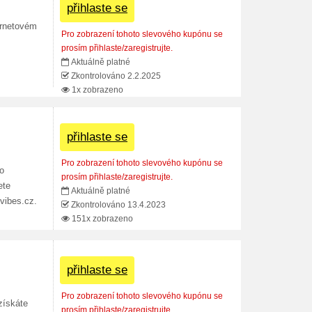
přihlaste se
ernetovém
Pro zobrazení tohoto slevového kupónu se
prosím přihlaste/zaregistrujte.
Aktuálně platné
Zkontrolováno 2.2.2025
1x zobrazeno
přihlaste se
Pro zobrazení tohoto slevového kupónu se
do
prosím přihlaste/zaregistrujte.
ete
Aktuálně platné
vibes.cz.
Zkontrolováno 13.4.2023
151x zobrazeno
přihlaste se
Pro zobrazení tohoto slevového kupónu se
získáte
prosím přihlaste/zaregistrujte.