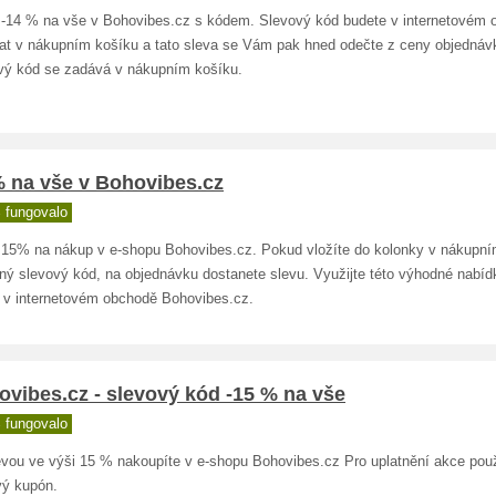
 -14 % na vše v Bohovibes.cz s kódem. Slevový kód budete v internetovém 
at v nákupním košíku a tato sleva se Vám pak hned odečte z ceny objednáv
vý kód se zadává v nákupním košíku.
% na vše v Bohovibes.cz
 fungovalo
 15% na nákup v e-shopu Bohovibes.cz. Pokud vložíte do kolonky v nákupní
ný slevový kód, na objednávku dostanete slevu. Využijte této výhodné nabíd
 v internetovém obchodě Bohovibes.cz.
vibes.cz - slevový kód -15 % na vše
 fungovalo
evou ve výši 15 % nakoupíte v e-shopu Bohovibes.cz Pro uplatnění akce použi
vý kupón.