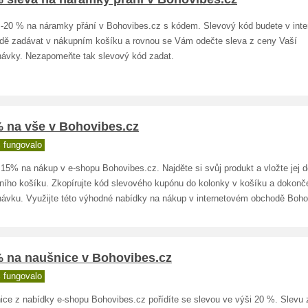
 -20 % na náramky přání v Bohovibes.cz s kódem. Slevový kód budete v int
dě zadávat v nákupním košíku a rovnou se Vám odečte sleva z ceny Vaší
návky. Nezapomeňte tak slevový kód zadat.
% na vše v Bohovibes.cz
 fungovalo
15% na nákup v e-shopu Bohovibes.cz. Najděte si svůj produkt a vložte jej 
ního košíku. Zkopírujte kód slevového kupónu do kolonky v košíku a dokonč
návku. Využijte této výhodné nabídky na nákup v internetovém obchodě Boho
% na naušnice v Bohovibes.cz
 fungovalo
ice z nabídky e-shopu Bohovibes.cz pořídíte se slevou ve výši 20 %. Slevu 