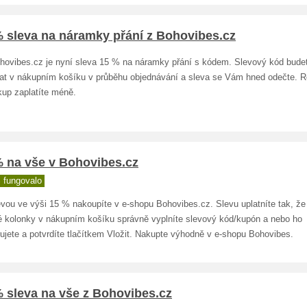
% sleva na náramky přání z Bohovibes.cz
hovibes.cz je nyní sleva 15 % na náramky přání s kódem. Slevový kód bude
at v nákupním košíku v průběhu objednávání a sleva se Vám hned odečte. R
kup zaplatíte méně.
% na vše v Bohovibes.cz
 fungovalo
evou ve výši 15 % nakoupíte v e-shopu Bohovibes.cz. Slevu uplatníte tak, že
é kolonky v nákupním košíku správně vyplníte slevový kód/kupón a nebo ho
ujete a potvrdíte tlačítkem Vložit. Nakupte výhodně v e-shopu Bohovibes.
 sleva na vše z Bohovibes.cz