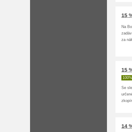
15 
Na Bo
zadáv
za ná
15 
100%
Se sl
určen
zkopír
14 %