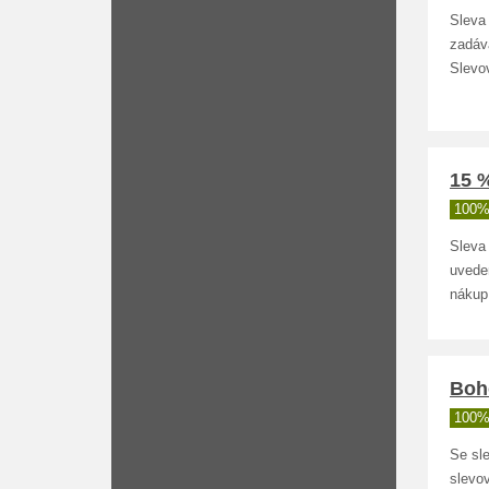
Sleva
zadáv
Slevo
15 
100%
Sleva
uvede
nákup
Boho
100%
Se sl
slevo