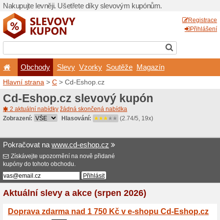
Nakupujte levněji. Ušetřet
Obchody
Slevy
Vz
Hlavní strana
>
C
> Cd-Esh