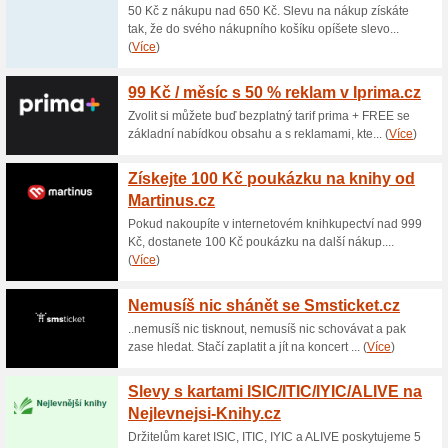
Aktuální slevy a akc
Doprava zdarma nad 
66% fungovalo
Akce
Pokud objednané zboží v int
částku 1 750 Kč, za dopravu n
bezplatné dopravy a nakupte j
Tovačov.