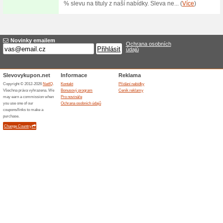
Akční nabídka na CD
100% fungovalo
Akce
CD 30 seconds to Mars koupít
cenu 235 Kč (původní cena 313
jen do vyprodání zásob nebo 
Podobné slevy a ak