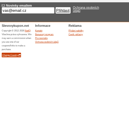
Výkup zlata od Diamo
68% fungovalo
Akce
Diamoro.cz vykupuje zlato. Př
Částku můžete použít i při v
označeny puncovními značkam
Podobné slevy a ak