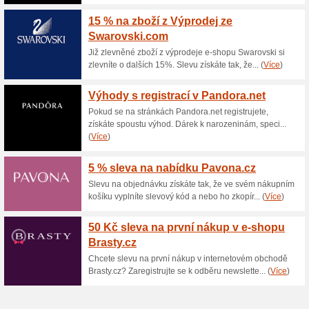
Aktuální slevy a akc
Zakázková výroba šp
62% fungovalo
Akce
Diamoro poskytuje řešení ind
zakázkové výroby šperků. Prac
diamantem. Bližší informace 