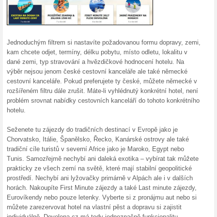
100% fungovalo
Akce
Ve spolupráci se společnostmi
Plus, Up Česká republika s.
TRAVEL připravila možnost z
uplatnit poukázky a benefitní k
Sestavení zájezdu na
100% fungovalo
Akce