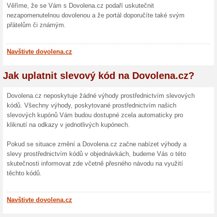
Doprava autobusem 
100% fungovalo
Akce
K leteckým zájezdům z Dovole
Student Agency na zahraniční l
Jízdenka není součástí zájezd
dovolenou a strávit den v jed