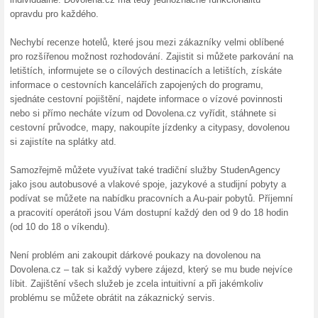
Nevybrali jste si žádný z na
nebo chcete aktivní dovoleno
míru. Více na stránkách Dovol
First minute na Dovo
100% fungovalo
Akce
First minute nyní na Dovolena
dospělé až 35% a děti zdarma.
minute akčních nabídek se tak 