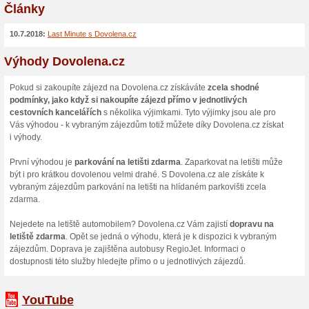
Skončené nabídky... (8x)
Více o Dovolena.c
Nakupování na Dovolena.cz
Zajisté znáte žluté autobus
RegioJet. Společnost pana J