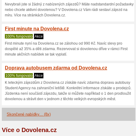
Aktuální slevy a akc
Doprava autobusy Stu
Norimberku a Frankf
100% fungovalo
Akce
Nevíte, jak se dopravit na něme
protože cena zájezdu je více n