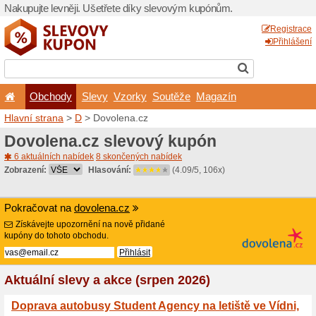
Nakupujte levněji. Ušetřet
Obchody
Slevy
Vz
Hlavní strana
>
D
> Dovole