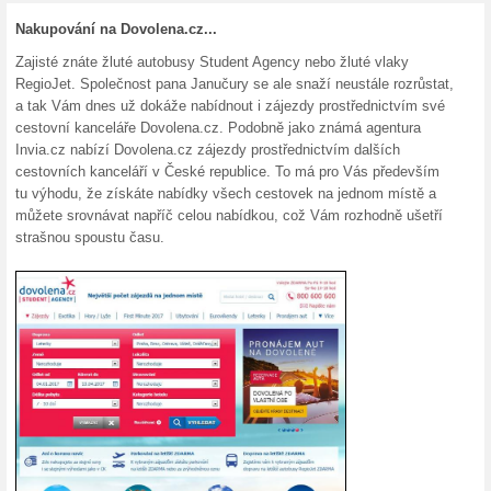
na www.dovolena.cz s odletem
Dárkové poukazy od 
100% fungovalo
Akce
Hledáte vhodný dárek, kterým 
partnery? V Dovolena.cz mají p
dovolenou od STUDENT AGENC
Možnost úhrady zájez